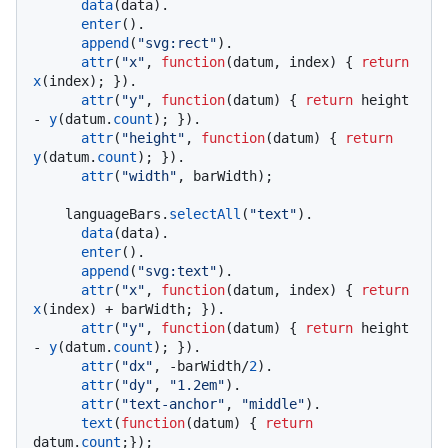
data
(data).

enter
().

append
(
"svg:rect"
).

attr
(
"x"
, 
function
(
datum, index
) { 
return
x
(index); }).

attr
(
"y"
, 
function
(
datum
) { 
return
 height 
- 
y
(datum.
count
); }).

attr
(
"height"
, 
function
(
datum
) { 
return
y
(datum.
count
); }).

attr
(
"width"
, barWidth);

    languageBars.
selectAll
(
"text"
).

data
(data).

enter
().

append
(
"svg:text"
).

attr
(
"x"
, 
function
(
datum, index
) { 
return
x
(index) + barWidth; }).

attr
(
"y"
, 
function
(
datum
) { 
return
 height 
- 
y
(datum.
count
); }).

attr
(
"dx"
, -barWidth/
2
).

attr
(
"dy"
, 
"1.2em"
).

attr
(
"text-anchor"
, 
"middle"
).

text
(
function
(
datum
) { 
return
datum.
count
;});
