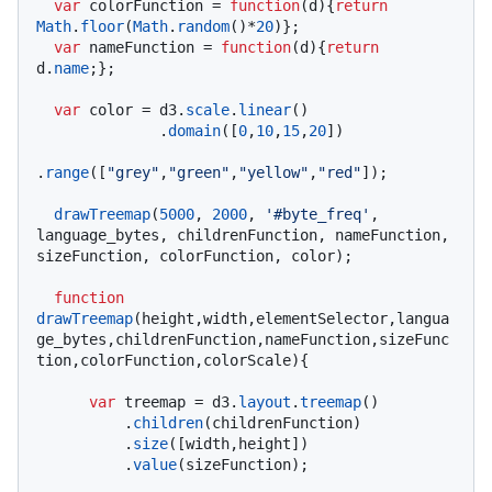
var
 colorFunction = 
function
(
d
){
return
Math
.
floor
(
Math
.
random
()*
20
)};

var
 nameFunction = 
function
(
d
){
return
d.
name
;};

var
 color = d3.
scale
.
linear
()

              .
domain
([
0
,
10
,
15
,
20
])

.
range
([
"grey"
,
"green"
,
"yellow"
,
"red"
]);

drawTreemap
(
5000
, 
2000
, 
'#byte_freq'
, 
language_bytes, childrenFunction, nameFunction, 
sizeFunction, colorFunction, color);

function
drawTreemap
(
height,width,elementSelector,langua
ge_bytes,childrenFunction,nameFunction,sizeFunc
tion,colorFunction,colorScale
){

var
 treemap = d3.
layout
.
treemap
()

          .
children
(childrenFunction)

          .
size
([width,height])

          .
value
(sizeFunction);
