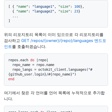
[
{
"name"
:
"language1"
,
"size"
:
100
}
,
{
"name"
:
"language2"
,
"size"
:
23
}
]
위의 리포지토리 목록이 이미 있으므로 각 리포지토리를
검사하고
GET /repos/{owner}/{repo}/languages 엔드포
인트
를 호출하겠습니다.
repos.each 
do
 |
repo
|

  repo_name = repo.name

  repo_langs = octokit_client.languages(
"
#
{github_user.login}
/
#{repo_name}
"
end
여기에서 찾은 각 언어를 언어 목록에 누적적으로 추가합
니다.