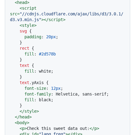
<
head
>
<
script
src
=
"//cdnjs.cloudflare.com/ajax/libs/d3/3.0.1/
d3.v3.min.js"
>
</
script
>
<
style
>
svg
 {

padding
: 
20px
;

    }

rect
 {

fill
: 
#2d578b
    }

text
 {

fill
: white;

    }

text
.yAxis
 {

font-size
: 
12px
;

font-family
: Helvetica, sans-serif;

fill
: black;

    }

</
style
>
</
head
>
<
body
>
<
p
>
Check this sweet data out:
</
p
>
<
div
id
=
"lang_freq"
>
</
div
>