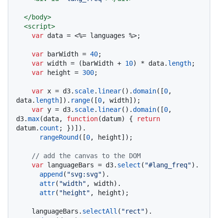
</
body
>
<
script
>
var
 data = <%= languages %>;

var
 barWidth = 
40
;

var
 width = (barWidth + 
10
) * data.
length
;

var
 height = 
300
;

var
 x = d3.
scale
.
linear
().
domain
([
0
, 
data.
length
]).
range
([
0
, width]);

var
 y = d3.
scale
.
linear
().
domain
([
0
, 
d3.
max
(data, 
function
(
datum
) { 
return
datum.
count
; })]).

rangeRound
([
0
, height]);

// add the canvas to the DOM
var
 languageBars = d3.
select
(
"#lang_freq"
).

append
(
"svg:svg"
).

attr
(
"width"
, width).

attr
(
"height"
, height);

    languageBars.
selectAll
(
"rect"
).
