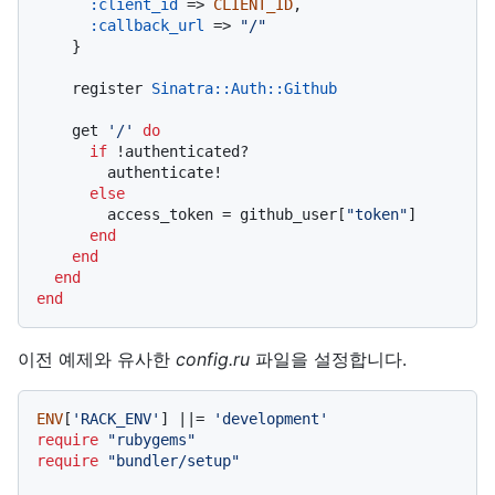
:client_id
 => 
CLIENT_ID
,

:callback_url
 => 
"/"
    }

    register 
Sinatra
:
:Auth
:
:Github
    get 
'/'
do
if
 !authenticated?

        authenticate!

else
        access_token = github_user[
"token"
]

end
end
end
end
이전 예제와 유사한
config.ru
파일을 설정합니다.
ENV
[
'RACK_ENV'
] |
|= 
'development'
require
"rubygems"
require
"bundler/setup"