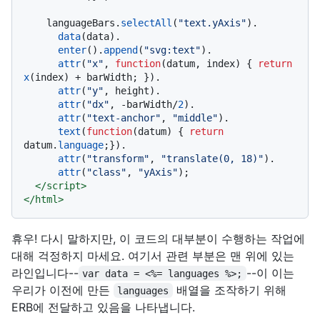
    languageBars.
selectAll
(
"text.yAxis"
).

data
(data).

enter
().
append
(
"svg:text"
).

attr
(
"x"
, 
function
(
datum, index
) { 
return
x
(index) + barWidth; }).

attr
(
"y"
, height).

attr
(
"dx"
, -barWidth/
2
).

attr
(
"text-anchor"
, 
"middle"
).

text
(
function
(
datum
) { 
return
datum.
language
;}).

attr
(
"transform"
, 
"translate(0, 18)"
).

attr
(
"class"
, 
"yAxis"
);

</
script
>
</
html
>
휴우! 다시 말하지만, 이 코드의 대부분이 수행하는 작업에
대해 걱정하지 마세요. 여기서 관련 부분은 맨 위에 있는
라인입니다--
--이 이는
var data = <%= languages %>;
우리가 이전에 만든
배열을 조작하기 위해
languages
ERB에 전달하고 있음을 나타냅니다.