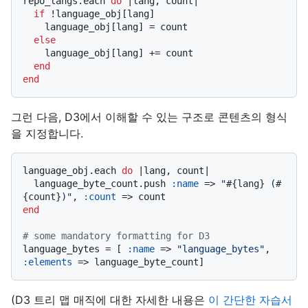
repo_langs.each 
do
 |
lang, count
|

if
 !language_obj[lang]

    language_obj[lang] = count

else
    language_obj[lang] += count

end
end
그런 다음, D3에서 이해할 수 있는 구조로 콘텐츠의 형식
을 지정합니다.
language_obj.each 
do
 |
lang, count
|

  language_byte_count.push 
:name
 => 
"
#{lang}
 (
#
{count}
)"
, 
:count
end
# some mandatory formatting for D3
language_bytes = [ 
:name
 => 
"language_bytes"
, 
:elements
(D3 트리 맵 매직에 대한 자세한 내용은
이 간단한 자습서