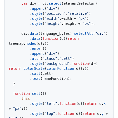
var
 div = d3.
select
(elementSelector)

          .
append
(
"div"
)

          .
style
(
"position"
,
"relative"
)

          .
style
(
"width"
,width + 
"px"
)

          .
style
(
"height"
,height + 
"px"
);

      div.
data
(language_bytes).
selectAll
(
"div"
)

          .
data
(
function
(
d
){
return
treemap.
nodes
(d);})

          .
enter
()

          .
append
(
"div"
)

          .
attr
(
"class"
,
"cell"
)

          .
style
(
"background"
,
function
(
d
){ 
return
colorScale
(
colorFunction
(d));})

          .
call
(cell)

          .
text
(nameFunction);

  }

function
cell
(
){

this
          .
style
(
"left"
,
function
(
d
){
return
 d.
x
+ 
"px"
;})

          .
style
(
"top"
,
function
(
d
){
return
 d.
y
 + 