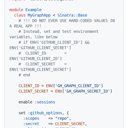
module
Example
class
MyGraphApp
 < 
Sinatra::Base
# !!! DO NOT EVER USE HARD-CODED VALUES IN 
A REAL APP !!!
# Instead, set and test environment 
variables, like below
# if ENV['GITHUB_CLIENT_ID'] && 
ENV['GITHUB_CLIENT_SECRET']
#  CLIENT_ID        = 
ENV['GITHUB_CLIENT_ID']
#  CLIENT_SECRET    = 
ENV['GITHUB_CLIENT_SECRET']
# end
CLIENT_ID
 = 
ENV
[
'GH_GRAPH_CLIENT_ID'
]

CLIENT_SECRET
 = 
ENV
[
'GH_GRAPH_SECRET_ID'
]

    enable 
:sessions
    set 
:github_options
, {

:scopes
    => 
"repo"
,

:secret
    => 
CLIENT_SECRET
,
