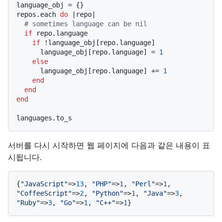
language_obj = {}

repos.each 
do
 |
repo
|

# sometimes language can be nil
if
 repo.language

if
 !language_obj[repo.language]

      language_obj[repo.language] = 
1
else
      language_obj[repo.language] += 
1
end
end
end
서버를 다시 시작하면 웹 페이지에 다음과 같은 내용이 표
시됩니다.
{
"JavaScript"
=>
13
, 
"PHP"
=>
1
, 
"Perl"
=>
1
, 
"CoffeeScript"
=>
2
, 
"Python"
=>
1
, 
"Java"
=>
3
, 
"Ruby"
=>
3
, 
"Go"
=>
1
, 
"C++"
=>
1