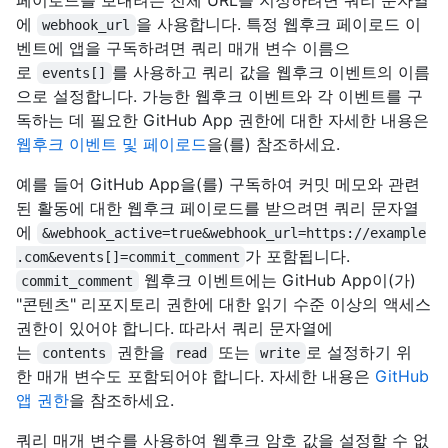
에
을 사용합니다. 특정 웹후크 페이로드 이
webhook_url
벤트에 앱을 구독하려면 쿼리 매개 변수 이름으
로
를 사용하고 쿼리 값을 웹후크 이벤트의 이름
events[]
으로 설정합니다. 가능한 웹후크 이벤트와 각 이벤트를 구
독하는 데 필요한 GitHub App 권한에 대한 자세한 내용은
웹후크 이벤트 및 페이로드
을(를) 참조하세요.
예를 들어 GitHub App을(를) 구독하여 커밋 메모와 관련
된 활동에 대한 웹후크 페이로드를 받으려면 쿼리 문자열
에
&webhook_active=true&webhook_url=https://example
가 포함됩니다.
.com&events[]=commit_comment
웹후크 이벤트에는 GitHub App이(가)
commit_comment
"콘텐츠" 리포지토리 권한에 대한 읽기 수준 이상의 액세스
권한이 있어야 합니다. 따라서 쿼리 문자열에
는
권한을
또는
로 설정하기 위
contents
read
write
한 매개 변수도 포함되어야 합니다. 자세한 내용은
GitHub
앱 권한
을 참조하세요.
쿼리 매개 변수를 사용하여 웹후크 암호 값을 설정할 수 없