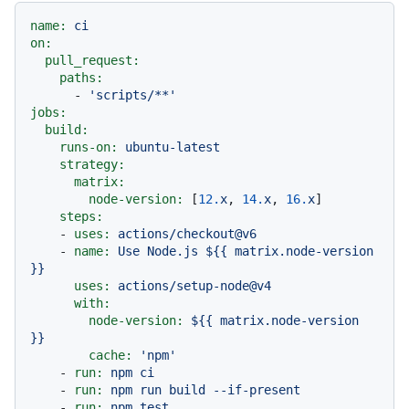
name:
ci
on:
pull_request:
paths:
-
'scripts/**'
jobs:
build:
runs-on:
ubuntu-latest
strategy:
matrix:
node-version:
 [
12.
x
, 
14.
x
, 
16.
x
]

steps:
-
uses:
actions/checkout@v6
-
name:
Use
Node.js
${{
matrix.node-version
}}
uses:
actions/setup-node@v4
with:
node-version:
${{
matrix.node-version
}}
cache:
'npm'
-
run:
npm
ci
-
run:
npm
run
build
--if-present
-
run:
npm
test