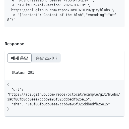
  -H "Authorization: Bearer <YOUR-TOKEN>" \

  -H "X-GitHub-Api-Version: 2026-03-10" \

  https://api.github.com/repos/OWNER/REPO/git/blobs \

  -d '{"content":"Content of the blob","encoding":"utf-
8"}'
Response
예제 응답
응답 스키마
Status: 201
{

  "url": 
"https://api.github.com/repos/octocat/example/git/blobs/
3a0f86fb8db8eea7ccbb9a95f325ddbedfb25e15",

  "sha": "3a0f86fb8db8eea7ccbb9a95f325ddbedfb25e15"

}