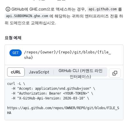
GitHub에 GHE.com으로 액세스하는 경우,
를
api.github.com
에 해당하는 귀하의 엔터프라이즈 전용 하
api.SUBDOMAIN.ghe.com
위 도메인으로 교체하십시오.
요청 예제
/repos
/{owner}
/{repo}
/git
/blobs
/{file_
GET
sha}
GitHub CLI (커맨드 라인
cURL
JavaScript
인터페이스)
curl -L \

  -H "Accept: application/vnd.github+json" \

  -H "Authorization: Bearer <YOUR-TOKEN>" \

  -H "X-GitHub-Api-Version: 2026-03-10" \

https://api.github.com/repos/OWNER/REPO/git/blobs/FILE_S
HA