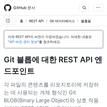
Skip
to
GitHub 문서
main
content
홈
REST API
Git 데이터베이스
블롭들
이
이
이
이
이
름,
름,
름,
름,
름,
이제 REST API의 버전이 지정되었습니다.
자세한 내용은
유
유
유
유
유
"
API 버전 관리 정보
"를 참조하세요.
형,
형,
형,
형,
형,
설
설
설
설
설
명
명
명
명
명
Git 블롭에 대한 REST API 엔
드포인트
각 파일의 콘텐츠를 리포지토리에 저장하
는 데 사용되는 개체 형식인 Git
BLOB(Binary Large Object)와 상호 작용