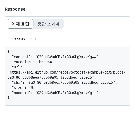
Response
예제 응답
응답 스키마
Status: 200
{

  "content": "Q29udGVudCBvZiB0aGUgYmxvYg==",

  "encoding": "base64",

  "url": 
"https://api.github.com/repos/octocat/example/git/blobs/
3a0f86fb8db8eea7ccbb9a95f325ddbedfb25e15",

  "sha": "3a0f86fb8db8eea7ccbb9a95f325ddbedfb25e15",

  "size": 19,

  "node_id": "Q29udGVudCBvZiB0aGUgYmxvYg=="

}