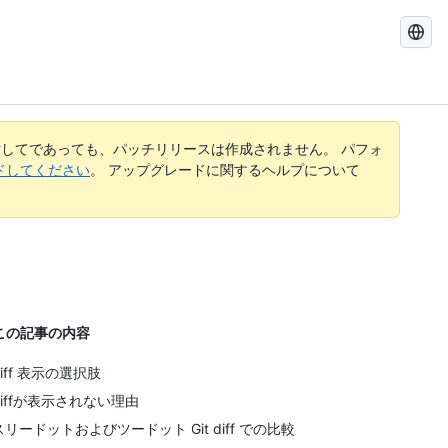
GitHub
Docs
を
検
索
す
してであっても、パッチリリースは作成されません。 パフォ
る
レードしてください
。 アップグレードに関するヘルプについて
この記事の内容
diff 表示の選択肢
diffが表示されない理由
スリードットおよびツードット Git diff での比較