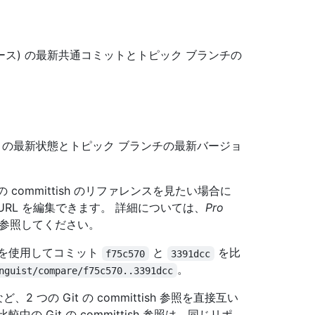
ース) の最新共通コミットとトピック ブランチの
 の最新状態とトピック ブランチの最新バージョ
つの committish のリファレンスを見たい場合に
ージの URL を編集できます。 詳細については、
Pro
参照してください。
ードを使用してコミット
と
を比
f75c570
3391dcc
。
nguist/compare/f75c570..3391dcc
) など、2 つの Git の committish 参照を直接互い
較中の Git の committish 参照は、同じリポ