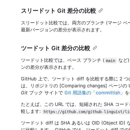
スリードット Git 差分の比較
スリードット比較では、両方のブランチ (マージ ベ
最新バージョンの差分が表示されます。
ツードット Git 差分の比較
ツードット比較では、ベース ブランチ (
など)
main
ンの差分が表示されます。
GitHub 上で、ツードット diff を比較する際に 2 
は、リポジトリの [Comparing changes] ペ
Git
ブック サイトで
Git 用語集の「committish」
を
たとえば、この URL では、短縮された SHA コ
較します:
https://github.com/github-linguist/li
ツードット diff は SHA あるいは OID (Object ID
に比較します。 GitHub では、ツードット diff での比