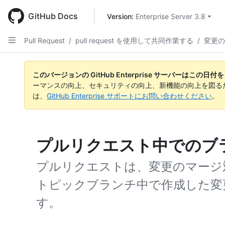
Skip
to
GitHub Docs
Version: 
Enterprise Server 3.8
main
content
Pull Request
/
pull request を使用して共同作業する
/
変更の
このバージョンの GitHub Enterprise サーバーはこの
ーマンスの向上、セキュリティの向上、新機能の向上を図る
は、
GitHub Enterprise サポートにお問い合わせください
。
プルリクエスト中でのブ
プルリクエストは、変更のマージ対
トピックブランチ中で作成した変更
す。