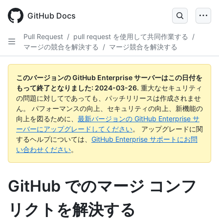
Skip
to
GitHub Docs
main
content
Pull Request
/
pull request を使用して共同作業する
/
マージの競合を解決する
/
マージ競合を解決する
このバージョンの GitHub Enterprise サーバーはこの日付を
もって終了となりました:
2024-03-26
.
重大なセキュリティ
の問題に対してであっても、パッチリリースは作成されませ
ん。 パフォーマンスの向上、セキュリティの向上、新機能の
向上を図るために、
最新バージョンの GitHub Enterprise サ
ーバーにアップグレードしてください
。 アップグレードに関
するヘルプについては、
GitHub Enterprise サポートにお問
い合わせください
。
GitHub でのマージ コンフ
リクトを解決する