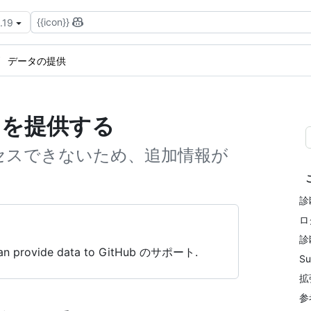
{{icon}}
.19
データの提供
ータを提供する
クセスできないため、追加情報が
診
ロ
診
s can provide data to GitHub のサポート.
S
拡
参