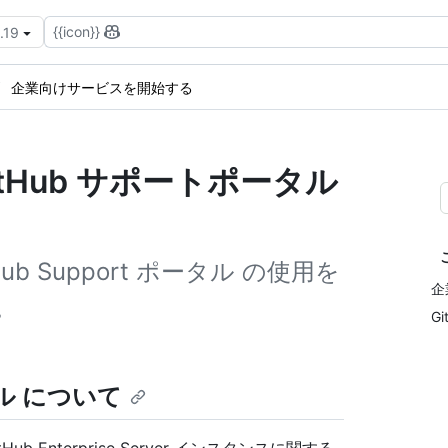
{{icon}}
.19
企業向けサービスを開始する
tHub サポートポータル
b Support ポータル の使用を
企
。
G
ータル について