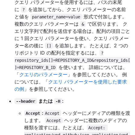
クエリ パラメーターを使用するには、パスの末尾
に
を追加してから、クエリ パラメーターの名前
?
と値を
形式で付加します。
parameter_name=value
複数のクエリ パラメーターは
で区切ります。 ク
&
エリ文字列で配列を送信する場合は、配列の項目ごと
に 1 回クエリ パラメーターを使い、クエリ パラメー
ター名の後に
を追加します。 たとえば、2 つの
[]
リポジトリ ID の配列を指定するには、
?
repository_ids[]=REPOSITORY_A_ID&repository_ids[
を使います。 詳細については、
]=REPOSITORY_B_ID
「
クエリのパラメーター
」を参照してください。 例
については、「
クエリ パラメーターを使用した要求
の例
」を参照してください。
または
:
--header
-H
:
ヘッダーにメディアの種類を渡
Accept
Accept
します。
ヘッダーに複数のメディアの
Accept
種類を渡すには、たとえば、
Accept: 
application/vnd.github+json,application/vnd.