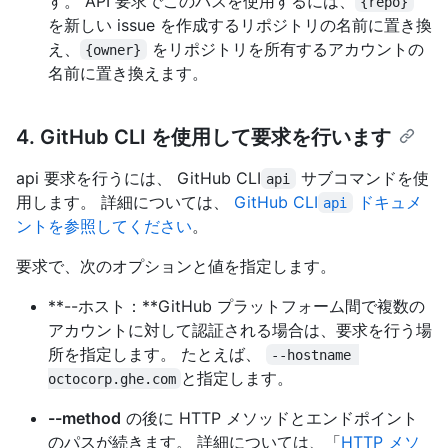
す。 API 要求でこのパスを使用するには、
{repo}
を新しい issue を作成するリポジトリの名前に置き換
え、
をリポジトリを所有するアカウントの
{owner}
名前に置き換えます。
4. GitHub CLI を使用して要求を行います
api 要求を行うには、 GitHub CLI
サブコマンドを使
api
用します。 詳細については、
GitHub CLI
ドキュメ
api
ントを参照してください
。
要求で、次のオプションと値を指定します。
**--ホスト：**GitHub プラットフォーム間で複数の
アカウントに対して認証される場合は、要求を行う場
所を指定します。 たとえば、
--hostname 
と指定します。
octocorp.ghe.com
--method
の後に HTTP メソッドとエンドポイント
のパスが続きます。 詳細については、「
HTTP メソ