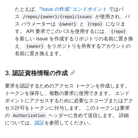
たとえば、
"issue の作成" エンドポイント
ではパ
ス
が使用され、パ
/repos/{owner}/{repo}/issues
ス パラメーターは
と
になりま
{owner}
{repo}
す。 API 要求でこのパスを使用するには、
{repo}
を新しい issue を作成するリポジトリの名前に置き換
え、
をリポジトリを所有するアカウントの
{owner}
名前に置き換えます。
3. 認証資格情報の作成
要求を認証するためのアクセス トークンを作成します。
トークンを保存し、複数の要求に使用できます。 エンド
ポイントにアクセスするために必要なスコープまたはアク
セス許可をトークンに付与します。 このトークンは要求
の
ヘッダーに含めて送信します。 詳細
Authorization
については、
認証
を参照してください。