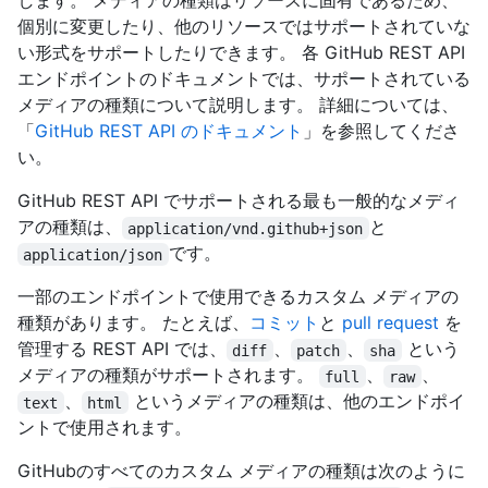
します。 メディアの種類はリソースに固有であるため、
個別に変更したり、他のリソースではサポートされていな
い形式をサポートしたりできます。 各 GitHub REST API
エンドポイントのドキュメントでは、サポートされている
メディアの種類について説明します。 詳細については、
「
GitHub REST API のドキュメント
」を参照してくださ
い。
GitHub REST API でサポートされる最も一般的なメディ
アの種類は、
と
application/vnd.github+json
です。
application/json
一部のエンドポイントで使用できるカスタム メディアの
種類があります。 たとえば、
コミット
と
pull request
を
管理する REST API では、
、
、
という
diff
patch
sha
メディアの種類がサポートされます。
、
、
full
raw
、
というメディアの種類は、他のエンドポイ
text
html
ントで使用されます。
GitHubのすべてのカスタム メディアの種類は次のように