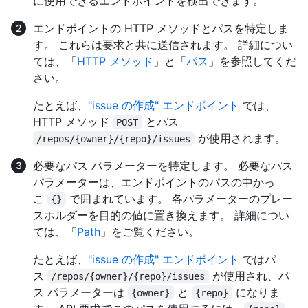
に使用できるエンドポイントを検出できます。
エンドポイントの HTTP メソッドとパスを特定しま
す。 これらは要求と共に送信されます。 詳細につい
ては、「
HTTP メソッド
」と「
パス
」を参照してくだ
さい。
たとえば、
"issue の作成" エンドポイント
では、
HTTP メソッド
とパス
POST
が使用されます。
/repos/{owner}/{repo}/issues
必要なパス パラメーターを特定します。 必要なパス
パラメーターは、エンドポイントのパスの中かっ
こ
で囲まれています。 各パラメーターのプレー
{}
スホルダーを目的の値に置き換えます。 詳細につい
ては、「
Path
」をご覧ください。
たとえば、
"issue の作成" エンドポイント
ではパ
ス
が使用され、パ
/repos/{owner}/{repo}/issues
ス パラメーターは
と
になりま
{owner}
{repo}