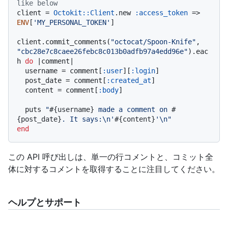
like below
client = 
Octokit::Client
.new 
:access_token
 => 
ENV
[
'MY_PERSONAL_TOKEN'
]

client.commit_comments(
"octocat/Spoon-Knife"
, 
"cbc28e7c8caee26febc8c013b0adfb97a4edd96e"
).eac
h 
do
 |
comment
|

  username = comment[
:user
][
:login
]

  post_date = comment[
:created_at
]

  content = comment[
:body
]

  puts 
"
#{username}
 made a comment on 
#
{post_date}
. It says:\n'
#{content}
'\n"
end
この API 呼び出しは、単一の行コメントと、コミット全
体に対するコメントを取得することに注目してください。
ヘルプとサポート