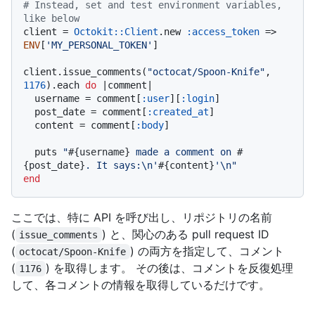
# Instead, set and test environment variables, 
like below
client = 
Octokit::Client
.new 
:access_token
 => 
ENV
[
'MY_PERSONAL_TOKEN'
]

client.issue_comments(
"octocat/Spoon-Knife"
, 
1176
).each 
do
 |
comment
|

  username = comment[
:user
][
:login
]

  post_date = comment[
:created_at
]

  content = comment[
:body
]

  puts 
"
#{username}
 made a comment on 
#
{post_date}
. It says:\n'
#{content}
'\n"
end
ここでは、特に API を呼び出し、リポジトリの名前
(
) と、関心のある pull request ID
issue_comments
(
) の両方を指定して、コメント
octocat/Spoon-Knife
(
) を取得します。 その後は、コメントを反復処理
1176
して、各コメントの情報を取得しているだけです。