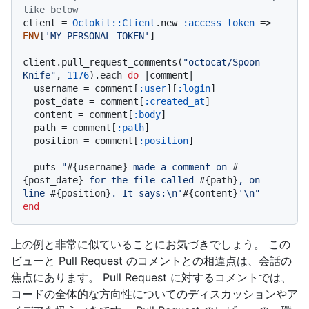
like below
client = 
Octokit::Client
.new 
:access_token
 => 
ENV
[
'MY_PERSONAL_TOKEN'
]

client.pull_request_comments(
"octocat/Spoon-
Knife"
, 
1176
).each 
do
 |
comment
|

  username = comment[
:user
][
:login
]

  post_date = comment[
:created_at
]

  content = comment[
:body
]

  path = comment[
:path
]

  position = comment[
:position
]

  puts 
"
#{username}
 made a comment on 
#
{post_date}
 for the file called 
#{path}
, on 
line 
#{position}
. It says:\n'
#{content}
'\n"
end
上の例と非常に似ていることにお気づきでしょう。 この
ビューと Pull Request のコメントとの相違点は、会話の
焦点にあります。 Pull Request に対するコメントでは、
コードの全体的な方向性についてのディスカッションやア