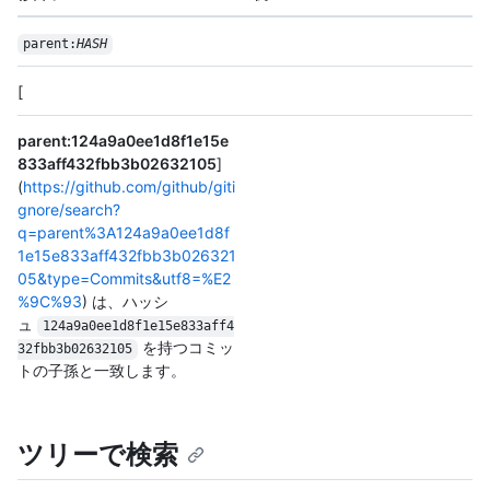
parent:
HASH
[
parent:124a9a0ee1d8f1e15e
833aff432fbb3b02632105
]
(
https://github.com/github/giti
gnore/search?
q=parent%3A124a9a0ee1d8f
1e15e833aff432fbb3b026321
05&type=Commits&utf8=%E2
%9C%93
) は、ハッシ
ュ
124a9a0ee1d8f1e15e833aff4
を持つコミッ
32fbb3b02632105
トの子孫と一致します。
ツリーで検索