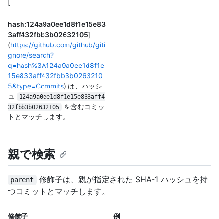
[
hash:124a9a0ee1d8f1e15e83
3aff432fbb3b02632105
]
(
https://github.com/github/giti
gnore/search?
q=hash%3A124a9a0ee1d8f1e
15e833aff432fbb3b0263210
5&type=Commits
) は、ハッシ
ュ
124a9a0ee1d8f1e15e833aff4
を含むコミッ
32fbb3b02632105
トとマッチします。
親で検索
修飾子は、親が指定された SHA-1 ハッシュを持
parent
つコミットとマッチします。
修飾子
例