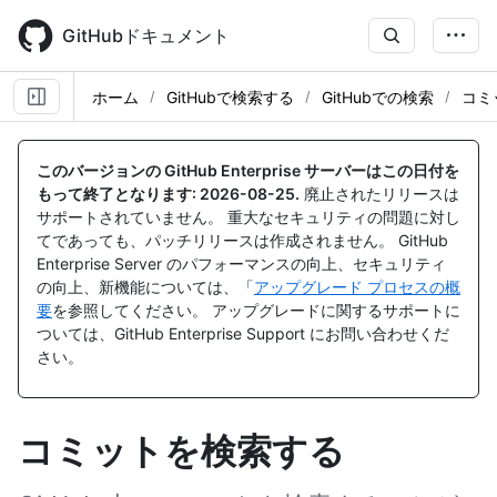
Skip
to
GitHubドキュメント
main
content
ホーム
GitHubで検索する
GitHubでの検索
コミ
このバージョンの GitHub Enterprise サーバーはこの日付を
もって終了となります:
2026-08-25
.
廃止されたリリースは
サポートされていません。 重大なセキュリティの問題に対し
てであっても、パッチリリースは作成されません。 GitHub
Enterprise Server のパフォーマンスの向上、セキュリティ
の向上、新機能については、「
アップグレード プロセスの概
要
を参照してください。 アップグレードに関するサポートに
ついては、GitHub Enterprise Support にお問い合わせくだ
さい。
コミットを検索する