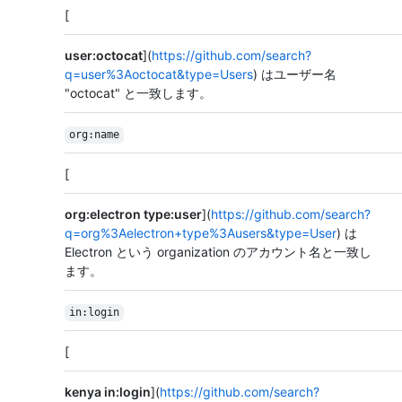
[
user:octocat
](
https://github.com/search?
q=user%3Aoctocat&type=Users
) はユーザー名
"octocat" と一致します。
org:name
[
org:electron type:user
](
https://github.com/search?
q=org%3Aelectron+type%3Ausers&type=User
) は
Electron という organization のアカウント名と一致し
ます。
in:login
[
kenya in:login
](
https://github.com/search?