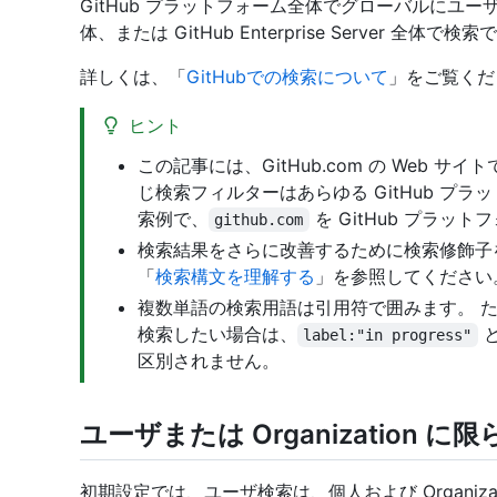
GitHub プラットフォーム全体でグローバルにユーザ
体、または GitHub Enterprise Server 全体で検
詳しくは、「
GitHubでの検索について
」をご覧くだ
ヒント
この記事には、GitHub.com の Web
じ検索フィルターはあらゆる GitHub プ
索例で、
を GitHub プラ
github.com
検索結果をさらに改善するために検索修飾子
「
検索構文を理解する
」を参照してください
複数単語の検索用語は引用符で囲みます。 たとえば
検索したい場合は、
と
label:"in progress"
区別されません。
ユーザまたは Organization に
初期設定では、ユーザ検索は、個人および Organiza