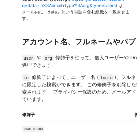
q=data+in%3Aemail+type%3Aorg&type=Users
) は、
メール内に「data」という単語を含む組織を一致させま
す。
アカウント名、フルネームやパブ
や
修飾子を使って、個人ユーザーや Orga
user
org
処理できます。
修飾子によって、ユーザー名 (
)、フル
in
login
に限定した検索ができます。 この修飾子を削除し
索されます。 プライバシー保護のため、メールア
ています。
修飾子
user:name