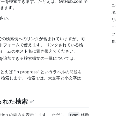
ーを検索できます。たとえば、GitHub.com 全
ユ
索できます。
場
さい。
リ
ユ
フ
 サイトでの検索例へのリンクが含まれていますが、同
参
ラットフォームで使えます。 リンクされている検
ットフォームのホスト名に置き換えてください。
を追加できる検索構文の一覧については、
。
 "In progress" というラベルの問題を
検索します。 検索では、大文字と小文字は
限られた検索
tion の両方を表示します。 ただし、
修飾
type