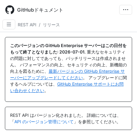
Skip
to
GitHubドキュメント
main
content
REST API
/
リリース
このバージョンの GitHub Enterprise サーバーはこの日付を
もって終了となりました:
2026-07-01
.
重大なセキュリティ
の問題に対してであっても、パッチリリースは作成されませ
ん。 パフォーマンスの向上、セキュリティの向上、新機能の
向上を図るために、
最新バージョンの GitHub Enterprise サ
ーバーにアップグレードしてください
。 アップグレードに関
するヘルプについては、
GitHub Enterprise サポートにお問
い合わせください
。
REST API はバージョン化されました。
詳細については、
「
API のバージョン管理について
」を参照してください。