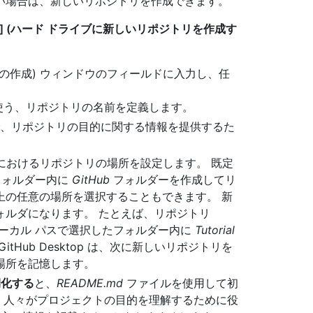
い場合は、新しいリポジトリを作成できます。
Hard Drive] (ハード ドライブに新しいリポジトリを作成す
いリポジトリの作成) ウィンドウのフィールドに入力し、任
両方で使う、リポジトリの名前を定義します。
ールドで、リポジトリの目的に関する情報を提供するた
ーターにおけるリポジトリの場所を設定します。 既定
ォルダー内に
GitHub
フォルダーを作成してリ
上の任意の場所を選択することもできます。 新
ォルダになります。 たとえば、リポジトリ
ーカル パスで選択したフォルダー内に
Tutorial
Hub Desktop は、次に新しいリポジトリを
場所を記憶します。
期化する
と、
README.md
ファイルを使用して初
は、人々がプロジェクトの目的を理解するために役