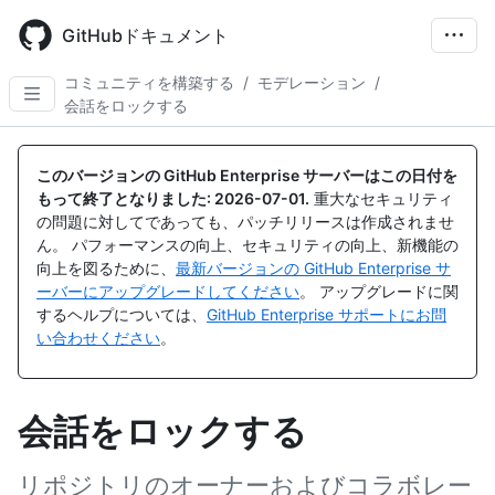
Skip
to
GitHubドキュメント
main
content
コミュニティを構築する
/
モデレーション
/
会話をロックする
このバージョンの GitHub Enterprise サーバーはこの日付を
もって終了となりました:
2026-07-01
.
重大なセキュリティ
の問題に対してであっても、パッチリリースは作成されませ
ん。 パフォーマンスの向上、セキュリティの向上、新機能の
向上を図るために、
最新バージョンの GitHub Enterprise サ
ーバーにアップグレードしてください
。 アップグレードに関
するヘルプについては、
GitHub Enterprise サポートにお問
い合わせください
。
会話をロックする
リポジトリのオーナーおよびコラボレー