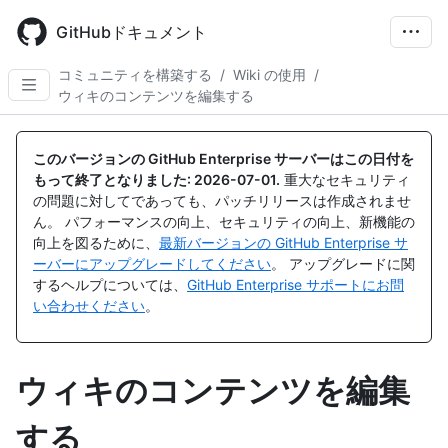
Skip
to
GitHubドキュメント
main
content
コミュニティを構築する
/
Wiki の使用
/
ウィキのコンテンツを編集する
このバージョンの GitHub Enterprise サーバーはこの日付を
もって終了となりました:
2026-07-01
.
重大なセキュリティ
の問題に対してであっても、パッチリリースは作成されませ
ん。 パフォーマンスの向上、セキュリティの向上、新機能の
向上を図るために、
最新バージョンの GitHub Enterprise サ
ーバーにアップグレードしてください
。 アップグレードに関
するヘルプについては、
GitHub Enterprise サポートにお問
い合わせください
。
ウィキのコンテンツを編集
する