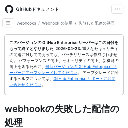
Skip
to
GitHubドキュメント
main
content
Webhooks
/
Webhook の使用
/
失敗した配達の処理
このバージョンの GitHub Enterprise サーバーはこの日付を
もって終了となりました:
2026-04-23
.
重大なセキュリティ
の問題に対してであっても、パッチリリースは作成されませ
ん。 パフォーマンスの向上、セキュリティの向上、新機能の
向上を図るために、
最新バージョンの GitHub Enterprise サ
ーバーにアップグレードしてください
。 アップグレードに関
するヘルプについては、
GitHub Enterprise サポートにお問
い合わせください
。
webhookの失敗した配信の
処理