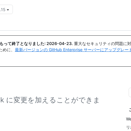
.15
{{icon}}
日付をもって終了となりました:
2026-04-23
.
重大なセキュリティの問題に対
ために、
最新バージョンの GitHub Enterprise サーバーにアップグ
hook に変更を加えることができま
W
リ