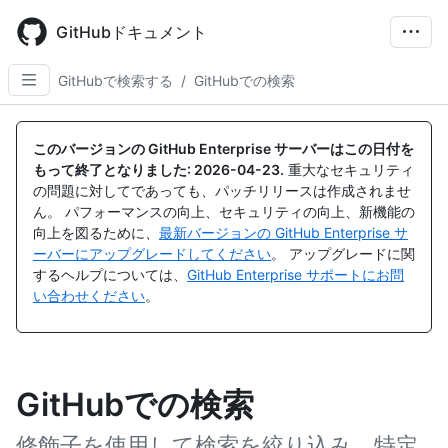
Skip
to
GitHubドキュメント
main
content
GitHubで検索する
/
GitHubでの検索
このバージョンの GitHub Enterprise サーバーはこの日付を
もって終了となりました:
2026-04-23
.
重大なセキュリティ
の問題に対してであっても、パッチリリースは作成されませ
ん。 パフォーマンスの向上、セキュリティの向上、新機能の
向上を図るために、
最新バージョンの GitHub Enterprise サ
ーバーにアップグレードしてください
。 アップグレードに関
するヘルプについては、
GitHub Enterprise サポートにお問
い合わせください
。
GitHubでの検索
修飾子を使用して検索を絞り込み、特定