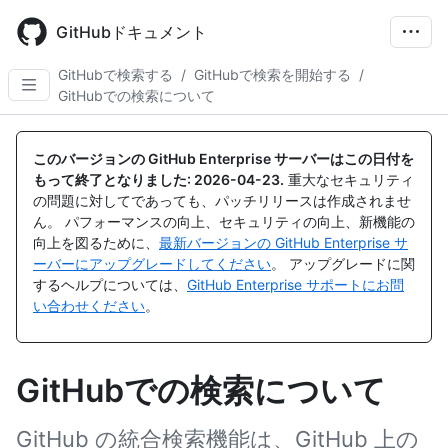
Skip
to
GitHubドキュメント
main
content
GitHubで検索する
/
GitHubで検索を開始する
/
GitHubでの検索について
このバージョンの GitHub Enterprise サーバーはこの日付を
もって終了となりました:
2026-04-23
.
重大なセキュリティ
の問題に対してであっても、パッチリリースは作成されませ
ん。 パフォーマンスの向上、セキュリティの向上、新機能の
向上を図るために、
最新バージョンの GitHub Enterprise サ
ーバーにアップグレードしてください
。 アップグレードに関
するヘルプについては、
GitHub Enterprise サポートにお問
い合わせください
。
GitHubでの検索について
GitHub の統合検索機能は、GitHub 上の