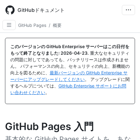
Skip
to
GitHubドキュメント
main
content
GitHub Pages
/
概要
このバージョンの GitHub Enterprise サーバーはこの日付を
もって終了となりました:
2026-04-23
.
重大なセキュリティ
の問題に対してであっても、パッチリリースは作成されませ
ん。 パフォーマンスの向上、セキュリティの向上、新機能の
向上を図るために、
最新バージョンの GitHub Enterprise サ
ーバーにアップグレードしてください
。 アップグレードに関
するヘルプについては、
GitHub Enterprise サポートにお問
い合わせください
。
GitHub Pages 入門
基本的な GitHub Pages サイトを、あな