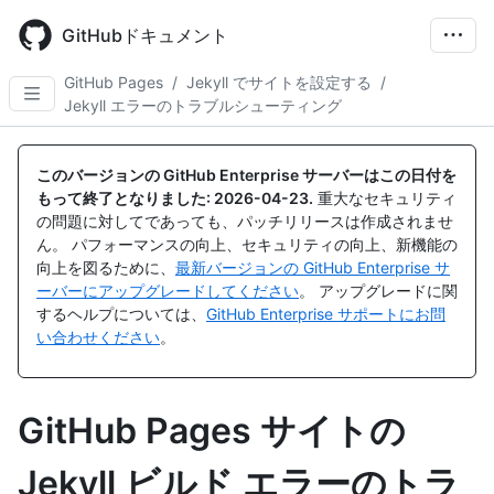
Skip
to
GitHubドキュメント
main
content
GitHub Pages
/
Jekyll でサイトを設定する
/
Jekyll エラーのトラブルシューティング
このバージョンの GitHub Enterprise サーバーはこの日付を
もって終了となりました:
2026-04-23
.
重大なセキュリティ
の問題に対してであっても、パッチリリースは作成されませ
ん。 パフォーマンスの向上、セキュリティの向上、新機能の
向上を図るために、
最新バージョンの GitHub Enterprise サ
ーバーにアップグレードしてください
。 アップグレードに関
するヘルプについては、
GitHub Enterprise サポートにお問
い合わせください
。
GitHub Pages サイトの
Jekyll ビルド エラーのトラ