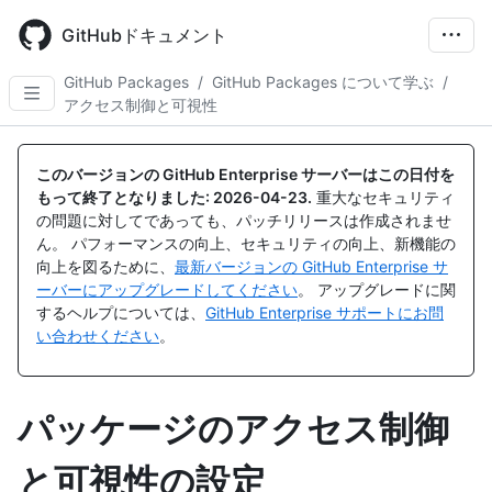
Skip
to
GitHubドキュメント
main
content
GitHub Packages
/
GitHub Packages について学ぶ
/
アクセス制御と可視性
このバージョンの GitHub Enterprise サーバーはこの日付を
もって終了となりました:
2026-04-23
.
重大なセキュリティ
の問題に対してであっても、パッチリリースは作成されませ
ん。 パフォーマンスの向上、セキュリティの向上、新機能の
向上を図るために、
最新バージョンの GitHub Enterprise サ
ーバーにアップグレードしてください
。 アップグレードに関
するヘルプについては、
GitHub Enterprise サポートにお問
い合わせください
。
パッケージのアクセス制御
と可視性の設定