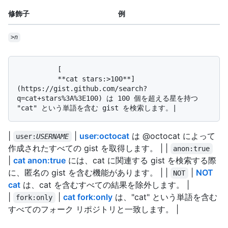
修飾子
例
>
n
          [

          **cat stars:>100**]
(https://gist.github.com/search?
q=cat+stars%3A%3E100) は 100 個を超える星を持つ 
|
|
user:octocat
は @octocat によって
user:
USERNAME
作成されたすべての gist を取得します。 | |
anon:true
|
cat anon:true
には、cat に関連する gist を検索する際
に、匿名の gist を含む機能があります。 | |
|
NOT
NOT
cat
は、cat を含むすべての結果を除外します。 |
|
|
cat fork:only
は、"cat" という単語を含む
fork:only
すべてのフォーク リポジトリと一致します。 |