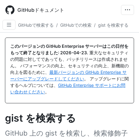
Skip
to
GitHubドキュメント
main
content
GitHubで検索する
/
GitHubでの検索
/
gist を検索する
このバージョンの GitHub Enterprise サーバーはこの日付を
もって終了となりました:
2026-04-23
.
重大なセキュリティ
の問題に対してであっても、パッチリリースは作成されませ
ん。 パフォーマンスの向上、セキュリティの向上、新機能の
向上を図るために、
最新バージョンの GitHub Enterprise サ
ーバーにアップグレードしてください
。 アップグレードに関
するヘルプについては、
GitHub Enterprise サポートにお問
い合わせください
。
gist を検索する
GitHub 上の gist を検索し、検索修飾子