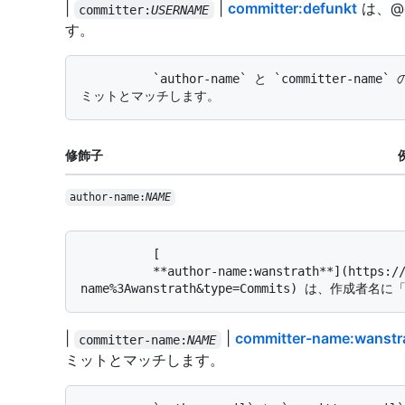
|
|
committer:defunkt
は、@
committer:
USERNAME
す。
          `author-name` と `committer-name` の修飾子は、作成者またはコミッターの名前によるコ
修飾子
author-name:
NAME
          [

          **author-name:wanstrath**](https://github.com/search?q=author-
|
|
committer-name:wanstr
committer-name:
NAME
ミットとマッチします。