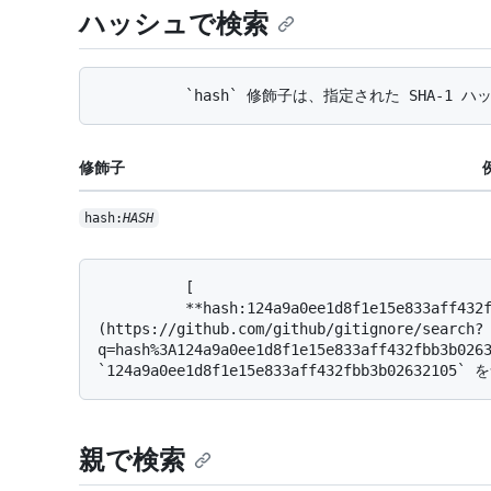
ハッシュで検索
修飾子
hash:
HASH
          [

          **hash:124a9a0ee1d8f1e15e833aff432fbb3b02632105**]
(https://github.com/github/gitignore/search?
q=hash%3A124a9a0ee1d8f1e15e833aff432fbb3b0
親で検索