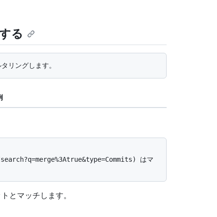
する
例
ットとマッチします。