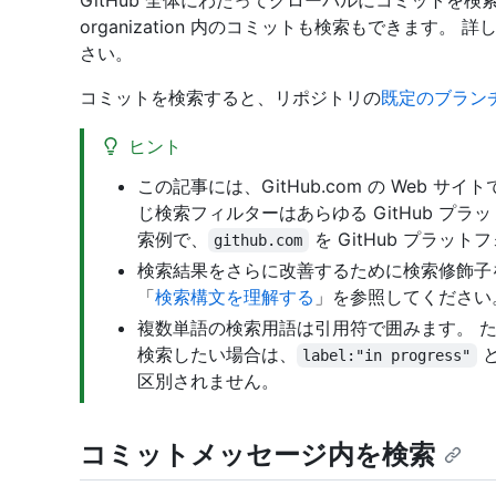
GitHub 全体にわたってグローバルにコミットを
organization 内のコミットも検索もできます。 
さい。
コミットを検索すると、リポジトリの
既定のブラン
ヒント
この記事には、GitHub.com の Web
じ検索フィルターはあらゆる GitHub プ
索例で、
を GitHub プラ
github.com
検索結果をさらに改善するために検索修飾子
「
検索構文を理解する
」を参照してください
複数単語の検索用語は引用符で囲みます。 たとえば
検索したい場合は、
と
label:"in progress"
区別されません。
コミットメッセージ内を検索