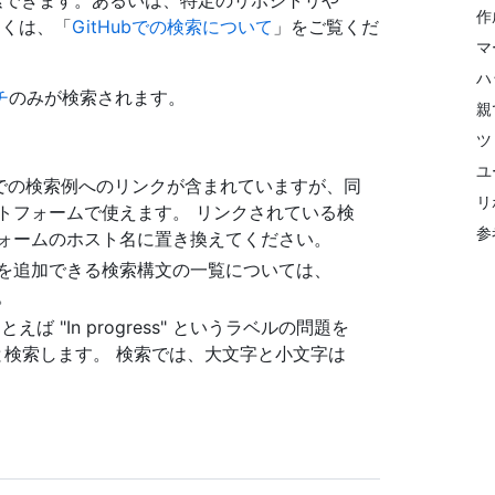
検索できます。あるいは、特定のリポジトリや
作
詳しくは、「
GitHubでの検索について
」をご覧くだ
マ
ハ
チ
のみが検索されます。
親
ツ
ユ
 サイトでの検索例へのリンクが含まれていますが、同
リ
ラットフォームで使えます。 リンクされている検
参
ットフォームのホスト名に置き換えてください。
を追加できる検索構文の一覧については、
。
 "In progress" というラベルの問題を
検索します。 検索では、大文字と小文字は