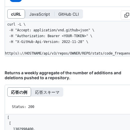
cURL
JavaScript
GitHub CLI
curl -L \

  -H "Accept: application/vnd.github+json" \

  -H "Authorization: Bearer <YOUR-TOKEN>" \

  -H "X-GitHub-Api-Version: 2022-11-28" \

http(s)://HOSTNAME/api/v3/repos/OWNER/REPO/stats/code_frequen
Returns a weekly aggregate of the number of additions and
deletions pushed to a repository.
応答の例
応答スキーマ
Status: 200
[

  [

    1302998400,
