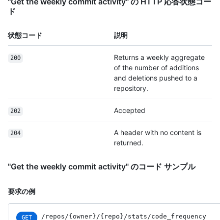
"Get the weekly commit activity" の HTTP 応答状態コー
ド
状態コード
説明
Returns a weekly aggregate
200
of the number of additions
and deletions pushed to a
repository.
Accepted
202
A header with no content is
204
returned.
"Get the weekly commit activity" のコード サンプル
要求の例
/repos
/{owner}
/{repo}
/stats
/code_
frequency
GET