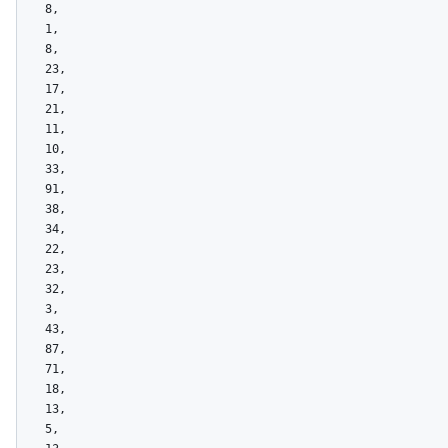
    8,

    1,

    8,

    23,

    17,

    21,

    11,

    10,

    33,

    91,

    38,

    34,

    22,

    23,

    32,

    3,

    43,

    87,

    71,

    18,

    13,

    5,
