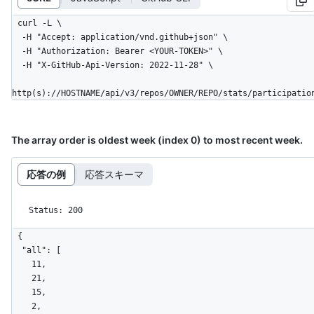
curl -L \

  -H "Accept: application/vnd.github+json" \

  -H "Authorization: Bearer <YOUR-TOKEN>" \

  -H "X-GitHub-Api-Version: 2022-11-28" \

http(s)://HOSTNAME/api/v3/repos/OWNER/REPO/stats/participatio
The array order is oldest week (index 0) to most recent week.
応答の例
応答スキーマ
Status: 200
{

  "all": [

    11,

    21,

    15,

    2,
