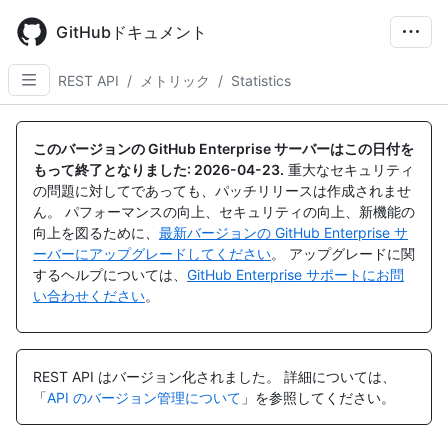
Skip
to
GitHubドキュメント
main
content
REST API
/
メトリック
/
Statistics
名
名
名
名
名
名
名
名
名
名
前,
前,
前,
前,
前,
前,
前,
前,
前,
前,
このバージョンの GitHub Enterprise サーバーはこの日付を
タ
タ
タ
タ
タ
タ
タ
タ
タ
タ
もって終了となりました:
2026-04-23
.
重大なセキュリティ
イ
イ
イ
イ
イ
イ
イ
イ
イ
イ
の問題に対してであっても、パッチリリースは作成されませ
プ,
プ,
プ,
プ,
プ,
プ,
プ,
プ,
プ,
プ,
ん。 パフォーマンスの向上、セキュリティの向上、新機能の
説
説
説
説
説
説
説
説
説
説
向上を図るために、
最新バージョンの GitHub Enterprise サ
明
明
明
明
明
明
明
明
明
明
ーバーにアップグレードしてください
。 アップグレードに関
するヘルプについては、
GitHub Enterprise サポートにお問
い合わせください
。
REST API はバージョン化されました。
詳細については、
「
API のバージョン管理について
」を参照してください。