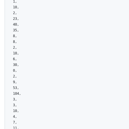
    1,

    10,

    2,

    23,

    40,

    35,

    8,

    8,

    2,

    10,

    6,

    30,

    0,

    2,

    9,

    53,

    104,

    3,

    3,

    10,

    4,

    7,

    11,
