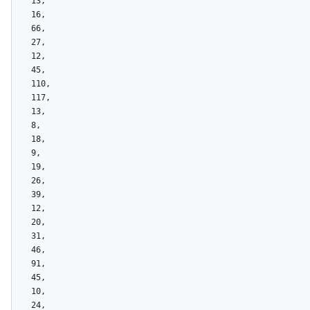
    13,

    16,

    66,

    27,

    12,

    45,

    110,

    117,

    13,

    8,

    18,

    9,

    19,

    26,

    39,

    12,

    20,

    31,

    46,

    91,

    45,

    10,

    24,
