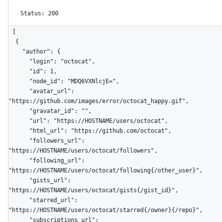
Status: 200
[

  {

    "author": {

      "login": "octocat",

      "id": 1,

      "node_id": "MDQ6VXNlcjE=",

      "avatar_url": 
"https://github.com/images/error/octocat_happy.gif",

      "gravatar_id": "",

      "url": "https://HOSTNAME/users/octocat",

      "html_url": "https://github.com/octocat",

      "followers_url": 
"https://HOSTNAME/users/octocat/followers",

      "following_url": 
"https://HOSTNAME/users/octocat/following{/other_user}",

      "gists_url": 
"https://HOSTNAME/users/octocat/gists{/gist_id}",

      "starred_url": 
"https://HOSTNAME/users/octocat/starred{/owner}{/repo}",

      "subscriptions_url": 