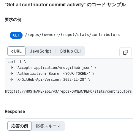
"Get all contributor commit activity" のコード サンプル
要求の例
/repos
/{owner}
/{repo}
/stats
/contributors
GET
cURL
JavaScript
GitHub CLI
curl -L \

  -H "Accept: application/vnd.github+json" \

  -H "Authorization: Bearer <YOUR-TOKEN>" \

  -H "X-GitHub-Api-Version: 2022-11-28" \

http(s)://HOSTNAME/api/v3/repos/OWNER/REPO/stats/contributors
Response
応答の例
応答スキーマ