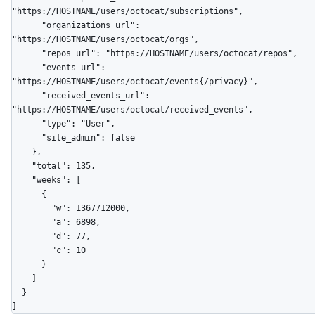
"https://HOSTNAME/users/octocat/subscriptions",

      "organizations_url": 
"https://HOSTNAME/users/octocat/orgs",

      "repos_url": "https://HOSTNAME/users/octocat/repos",

      "events_url": 
"https://HOSTNAME/users/octocat/events{/privacy}",

      "received_events_url": 
"https://HOSTNAME/users/octocat/received_events",

      "type": "User",

      "site_admin": false

    },

    "total": 135,

    "weeks": [

      {

        "w": 1367712000,

        "a": 6898,

        "d": 77,

        "c": 10

      }

    ]

  }

]