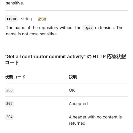
sensitive.
string
必須
repo
The name of the repository without the
extension. The
.git
name is not case sensitive.
"Get all contributor commit activity" の HTTP 応答状態
コード
状態コード
説明
OK
200
Accepted
202
A header with no content is
204
returned.