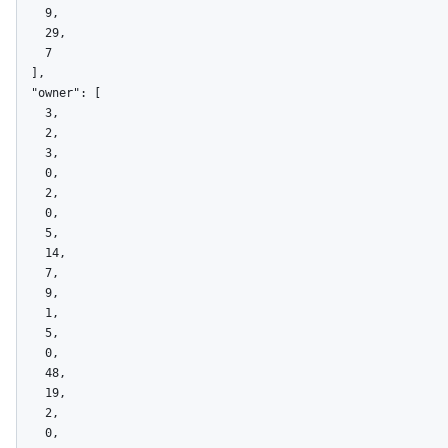
    9,

    29,

    7

  ],

  "owner": [

    3,

    2,

    3,

    0,

    2,

    0,

    5,

    14,

    7,

    9,

    1,

    5,

    0,

    48,

    19,

    2,

    0,
