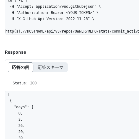
curl -L \

  -H "Accept: application/vnd.github+json" \

  -H "Authorization: Bearer <YOUR-TOKEN>" \

  -H "X-GitHub-Api-Version: 2022-11-28" \

http(s)://HOSTNAME/api/v3/repos/OWNER/REPO/stats/commit_activ
Response
応答の例
応答スキーマ
Status: 200
[

  {

    "days": [

      0,

      3,

      26,

      20,

      39,
