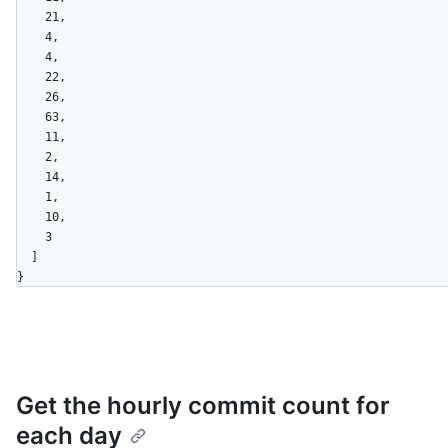
    21,

    4,

    4,

    22,

    26,

    63,

    11,

    2,

    14,

    1,

    10,

    3

  ]

}
Get the hourly commit count for
each day