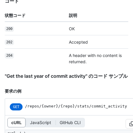
コード
状態コード
説明
OK
200
Accepted
202
A header with no content is
204
returned.
"Get the last year of commit activity" のコード サンプル
要求の例
/repos
/{owner}
/{repo}
/stats
/commit_
activity
GET
cURL
JavaScript
GitHub CLI