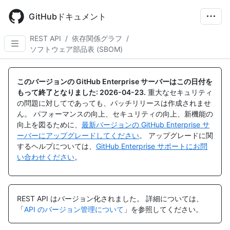
Skip
to
GitHubドキュメント
main
content
REST API
/
依存関係グラフ
/
ソフトウェア部品表 (SBOM)
名
名
前,
前,
このバージョンの GitHub Enterprise サーバーはこの日付を
タ
タ
もって終了となりました:
2026-04-23
.
重大なセキュリティ
イ
イ
の問題に対してであっても、パッチリリースは作成されませ
プ,
プ,
ん。 パフォーマンスの向上、セキュリティの向上、新機能の
説
説
向上を図るために、
最新バージョンの GitHub Enterprise サ
明
明
ーバーにアップグレードしてください
。 アップグレードに関
するヘルプについては、
GitHub Enterprise サポートにお問
い合わせください
。
REST API はバージョン化されました。
詳細については、
「
API のバージョン管理について
」を参照してください。