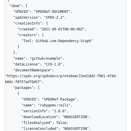
{

  "sbom": {

    "SPDXID": "SPDXRef-DOCUMENT",

    "spdxVersion": "SPDX-2.3",

    "creationInfo": {

      "created": "2021-09-01T00:00:00Z",

      "creators": [

        "Tool: GitHub.com-Dependency-Graph"

      ]

    },

    "name": "github/example",

    "dataLicense": "CC0-1.0",

    "documentNamespace": 
"https://spdx.org/spdxdocs/protobom/15e41dd2-f961-4f4d-
b8dc-f8f57ad70d57",

    "packages": [

      {

        "SPDXID": "SPDXRef-Package",

        "name": "rubygems:rails",

        "versionInfo": "1.0.0",

        "downloadLocation": "NOASSERTION",

        "filesAnalyzed": false,

        "licenseConcluded": "NOASSERTION",
