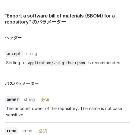
"Export a software bill of materials (SBOM) for a
repository." のパラメーター
ヘッダー
string
accept
Setting to
is recommended.
application/vnd.github+json
パスパラメーター
string
必須
owner
The account owner of the repository. The name is not case
sensitive.
string
必須
repo