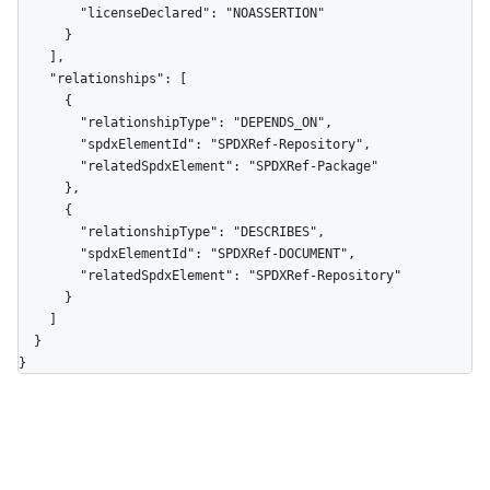
        "licenseDeclared": "NOASSERTION"

      }

    ],

    "relationships": [

      {

        "relationshipType": "DEPENDS_ON",

        "spdxElementId": "SPDXRef-Repository",

        "relatedSpdxElement": "SPDXRef-Package"

      },

      {

        "relationshipType": "DESCRIBES",

        "spdxElementId": "SPDXRef-DOCUMENT",

        "relatedSpdxElement": "SPDXRef-Repository"

      }

    ]

  }

}