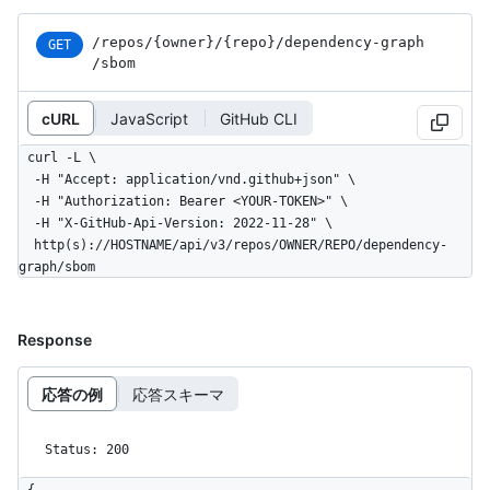
/repos
/{owner}
/{repo}
/dependency-graph
GET
/sbom
cURL
JavaScript
GitHub CLI
curl -L \

  -H "Accept: application/vnd.github+json" \

  -H "Authorization: Bearer <YOUR-TOKEN>" \

  -H "X-GitHub-Api-Version: 2022-11-28" \

  http(s)://HOSTNAME/api/v3/repos/OWNER/REPO/dependency-
graph/sbom
Response
応答の例
応答スキーマ
Status: 200