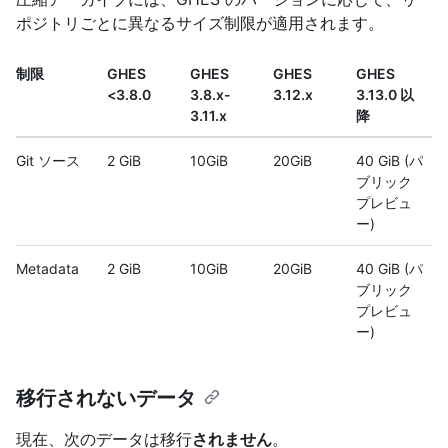
ポジトリごとに異なるサイズ制限が適用されます。
制限
GHES
GHES
GHES
GHES
<3.8.0
3.8.x-
3.12.x
3.13.0 以
3.11.x
降
Git ソース
2 GiB
10GiB
20GiB
40 GiB (パ
ブリック
プレビュ
ー)
Metadata
2 GiB
10GiB
20GiB
40 GiB (パ
ブリック
プレビュ
ー)
移行されないデータ
現在、次のデータは移行
されません
。