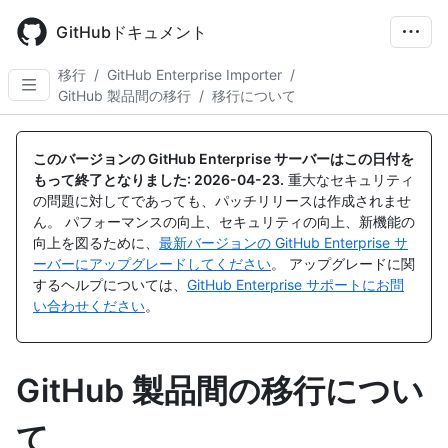
Skip
to
GitHubドキュメント
main
content
移行
/
GitHub Enterprise Importer
/
GitHub 製品間の移行
/
移行について
このバージョンの GitHub Enterprise サーバーはこの日付を
もって終了となりました:
2026-04-23
.
重大なセキュリティ
の問題に対してであっても、パッチリリースは作成されませ
ん。 パフォーマンスの向上、セキュリティの向上、新機能の
向上を図るために、
最新バージョンの GitHub Enterprise サ
ーバーにアップグレードしてください
。 アップグレードに関
するヘルプについては、
GitHub Enterprise サポートにお問
い合わせください
。
GitHub 製品間の移行につい
て