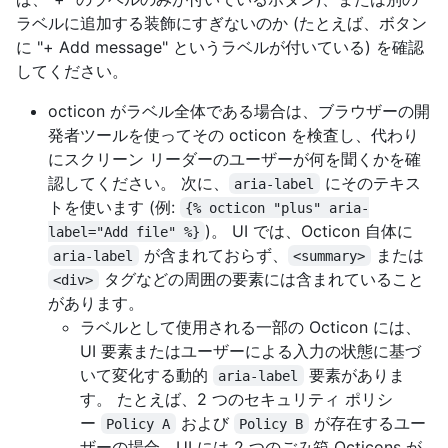
ラベルに追加する装飾にすぎないのか (たとえば、ボタン
に "+ Add message" というラベルが付いている) を確認
してください。
octicon がラベル全体である場合は、ブラウザーの開
発者ツールを使ってその octicon を検査し、代わり
にスクリーン リーダーのユーザーが何を聞くかを確
認してください。 次に、
にそのテキス
aria-label
トを使います (例:
{% octicon "plus" aria-
)。 UI では、Octicon 自体に
label="Add file" %}
が含まれておらず、
または
aria-label
<summary>
タグなどの周囲の要素には含まれていること
<div>
があります。
ラベルとして使用される一部の Octicon には、
UI 要素またはユーザーによる入力の状態に基づ
いて変化する動的
要素がありま
aria-label
す。 たとえば、2 つのセキュリティ ポリシ
ー
および
が存在するユー
Policy A
Policy B
ザーの場合、UI には 2 つのごみ箱 Octicons が