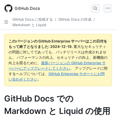
Skip
to
GitHub Docs
main
content
GitHub Docs に投稿する
/
GitHub Docs の作成
/
Markdown と Liquid
このバージョンの GitHub Enterprise サーバーはこの日付を
もって終了となりました:
2024-12-19
.
重大なセキュリティ
の問題に対してであっても、パッチリリースは作成されませ
ん。 パフォーマンスの向上、セキュリティの向上、新機能の
向上を図るために、
最新バージョンの GitHub Enterprise サ
ーバーにアップグレードしてください
。 アップグレードに関
するヘルプについては、
GitHub Enterprise サポートにお問
い合わせください
。
GitHub Docs での
Markdown と Liquid の使用