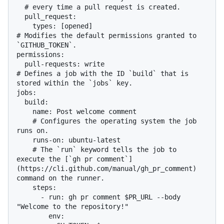
  # every time a pull request is created.

  pull_request:

    types: [opened]

# Modifies the default permissions granted to 
`GITHUB_TOKEN`.

permissions:

  pull-requests: write

# Defines a job with the ID `build` that is 
stored within the `jobs` key.

jobs:

  build:

    name: Post welcome comment

    # Configures the operating system the job 
runs on.

    runs-on: ubuntu-latest

    # The `run` keyword tells the job to 
execute the [`gh pr comment`]
(https://cli.github.com/manual/gh_pr_comment) 
command on the runner.

    steps:

      - run: gh pr comment $PR_URL --body 
"Welcome to the repository!"

        env:
