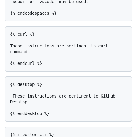
`webui` or `vscode` may be used.

{% curl %}

These instructions are pertinent to curl 
commands.

{% desktop %}

 These instructions are pertinent to GitHub 
Desktop.

{% importer_cli %}
