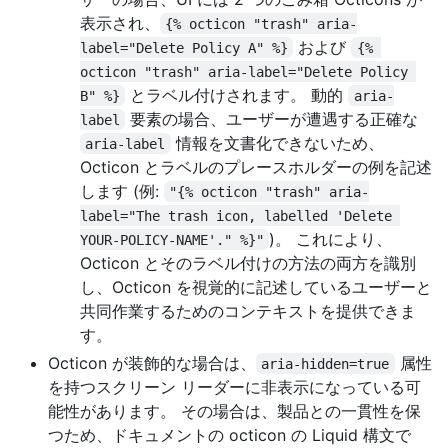
表示され、
{% octicon "trash" aria-
および
label="Delete Policy A" %}
{% 
octicon "trash" aria-label="Delete Policy 
とラベル付けされます。 動的
B" %}
aria-
要素の場合、ユーザーが遭遇する正確な
label
情報を文書化できないため、
aria-label
Octicon とラベルのプレースホルダーの例を記述
します (例:
"{% octicon "trash" aria-
label="The trash icon, labelled 'Delete 
)。 これにより、
YOUR-POLICY-NAME'." %}"
Octicon とそのラベル付けの方法の両方を識別
し、Octicon を視覚的に記述しているユーザーと
共同作業するためのコンテキストを提供できま
す。
Octicon が装飾的な場合は、
属性
aria-hidden=true
を持つスクリーン リーダーに非表示になっている可
能性があります。 その場合は、製品との一貫性を保
つため、ドキュメントの octicon の Liquid 構文で