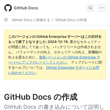
Skip
to
GitHub Docs
main
content
GitHub Docs に投稿する
/
GitHub Docs の作成
このバージョンの GitHub Enterprise サーバーはこの日付を
もって終了となりました:
2024-12-19
.
重大なセキュリティ
の問題に対してであっても、パッチリリースは作成されませ
ん。 パフォーマンスの向上、セキュリティの向上、新機能の
向上を図るために、
最新バージョンの GitHub Enterprise サ
ーバーにアップグレードしてください
。 アップグレードに関
するヘルプについては、
GitHub Enterprise サポートにお問
い合わせください
。
GitHub Docs の作成
GitHub Docs の書き込みについて説明し