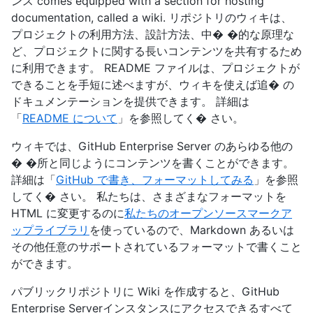
ンス comes equipped with a section for hosting
documentation, called a wiki. リポジトリのウィキは、
プロジェクトの利用方法、設計方法、中� �的な原理な
ど、プロジェクトに関する長いコンテンツを共有するため
に利用できます。 README ファイルは、プロジェクトが
できることを手短に述べますが、ウィキを使えば追� の
ドキュメンテーションを提供できます。 詳細は
「
README について
」を参照してく� さい。
ウィキでは、GitHub Enterprise Server のあらゆる他の
� �所と同じようにコンテンツを書くことができます。
詳細は「
GitHub で書き、フォーマットしてみる
」を参照
してく� さい。 私たちは、さまざまなフォーマットを
HTML に変更するのに
私たちのオープンソースマークア
ップライブラリ
を使っているので、Markdown あるいは
その他任意のサポートされているフォーマットで書くこと
ができます。
パブリックリポジトリに Wiki を作成すると、GitHub
Enterprise Serverインスタンスにアクセスできるすべて