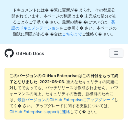
ドキュメントには� �繁に更新が� えられ、その都度公
開されています。本ページの翻訳はま� 未完成な部分があ
ることをご了承く� さい。最新の情� �については、
英
語のドキュメンテーション
をご参照く� さい。本ページの
翻訳に問題がある� �合は
こちらまで
ご連絡く� さい。
GitHub Docs
このバージョンの GitHub Enterprise はこの日付をもって終
了となりました:
2022-06-03
.
重大なセキュリティの問題に
対してであっても、パッチリリースは作成されません。 パフ
ォーマンスの向上、セキュリティの改善、新機能のために
は、
最新バージョンのGitHub Enterpriseにアップグレード
し
てく� さい。 アップグレードに関する支援については、
GitHub Enterprise supportに連絡
してく� さい。