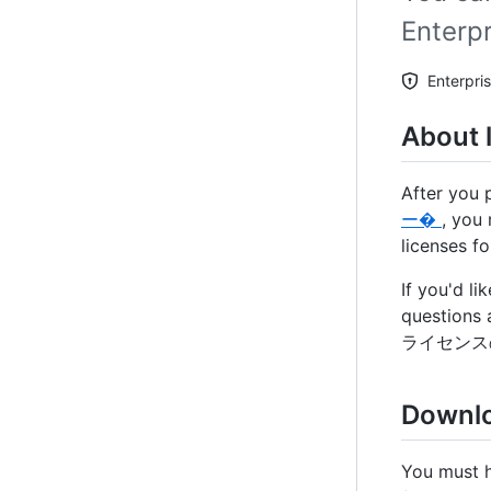
Enterpr
Enterpri
About l
After you 
ー�
, you
licenses fo
If you'd li
questions 
ライセンス
Downlo
You must h