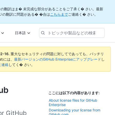
の翻訳はま� 未完成な部分があることをご了承く� さい。最新
ジの翻訳に問題がある� �合は
こちらまで
ご連絡く� さい。
ト
日本語
ピ
ッ
ク
や
2-16
.
重大なセキュリティの問題に対してであっても、パッチリ
製
めには、
最新バージョンのGitHub Enterpriseにアップグレード
し
品
rtに連絡
してく� さい。
な
ど
の
検
Hub
索
ここには以下の内容があります:
About license files for GitHub
Enterprise
Downloading your license from
for GitHub
GitHub.com