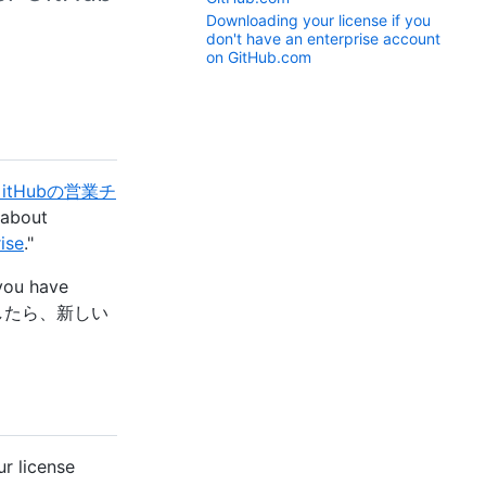
Downloading your license if you
don't have an enterprise account
on GitHub.com
GitHubの営業チ
 about
ise
."
 you have
了したら、新しい
r license