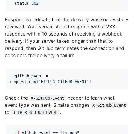
  status 
202
Respond to indicate that the delivery was successfully
received. Your server should respond with a 2XX
response within 10 seconds of receiving a webhook
delivery. If your server takes longer than that to
respond, then GitHub terminates the connection and
considers the delivery a failure.
  github_event = 
request.env[
'HTTP_X_GITHUB_EVENT'
]
Check the
header to learn what
X-GitHub-Event
event type was sent. Sinatra changes
X-GitHub-Event
to
.
HTTP_X_GITHUB_EVENT
if
 github_event == 
"issues"