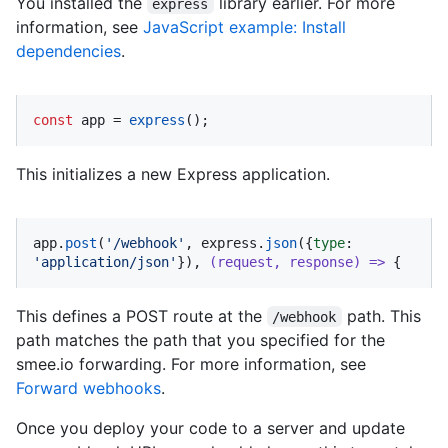
You installed the
library earlier. For more
express
information, see
JavaScript example: Install
dependencies
.
const
 app = 
express
();
This initializes a new Express application.
app.
post
(
'/webhook'
, express.
json
({
type
: 
'application/json'
}), 
(
request, response
) =>
 {
This defines a POST route at the
path. This
/webhook
path matches the path that you specified for the
smee.io forwarding. For more information, see
Forward webhooks
.
Once you deploy your code to a server and update