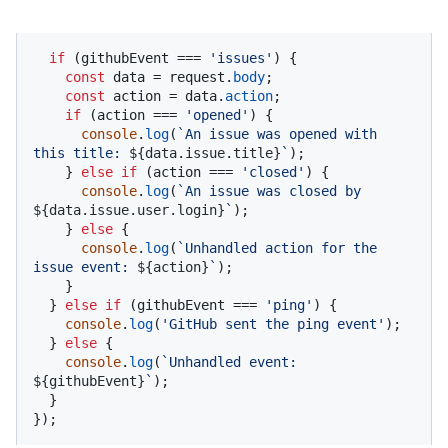
if
 (githubEvent === 
'issues'
) {

const
 data = request.
body
;

const
 action = data.
action
;

if
 (action === 
'opened'
) {

console
.
log
(
`An issue was opened with 
this title: 
${data.issue.title}
`
);

    } 
else
if
 (action === 
'closed'
) {

console
.
log
(
`An issue was closed by 
${data.issue.user.login}
`
);

    } 
else
 {

console
.
log
(
`Unhandled action for the 
issue event: 
${action}
`
);

    }

  } 
else
if
 (githubEvent === 
'ping'
) {

console
.
log
(
'GitHub sent the ping event'
);

  } 
else
 {

console
.
log
(
`Unhandled event: 
${githubEvent}
`
);

  }

});