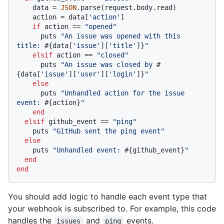
    data = 
JSON
.parse(request.body.read)

    action = data[
'action'
]

if
 action == 
"opened"
      puts 
"An issue was opened with this 
title: 
#{data[
'issue'
][
'title'
]}
"
elsif
 action == 
"closed"
      puts 
"An issue was closed by 
#
{data[
'issue'
][
'user'
][
'login'
]}
"
else
      puts 
"Unhandled action for the issue 
event: 
#{action}
"
end
elsif
 github_event == 
"ping"
    puts 
"GitHub sent the ping event"
else
    puts 
"Unhandled event: 
#{github_event}
"
end
end
You should add logic to handle each event type that
your webhook is subscribed to. For example, this code
handles the
and
events.
issues
ping