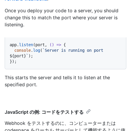
Once you deploy your code to a server, you should
change this to match the port where your server is
listening.
app.
listen
(port, 
() =>
 {

console
.
log
(
`Server is running on port 
${port}
`
);

});
This starts the server and tells it to listen at the
specified port.
JavaScript の例: コードをテストする
Webhook をテストするのに、コンピューターまたは
codespace をローカル サーバーとして機能するように使