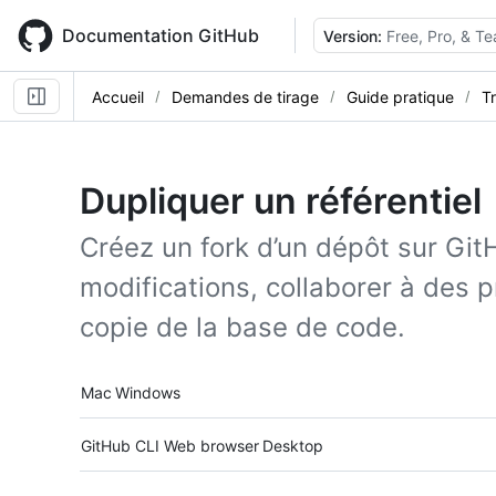
Skip
to
Documentation GitHub
Version:
Free, Pro, & T
main
content
Accueil
Demandes de tirage
Guide pratique
Tr
Dupliquer un référentiel
Créez un fork d’un dépôt sur Gi
modifications, collaborer à des p
copie de la base de code.
Platform navigation
Mac
Windows
Tool navigation
GitHub CLI
Web browser
Desktop