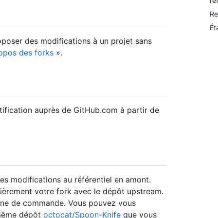
ré
Re
Ét
oposer des modifications à un projet sans
opos des forks
».
entification auprès de GitHub.com à partir de
s modifications au référentiel en amont.
ulièrement votre fork avec le dépôt upstream.
a ligne de commande. Vous pouvez vous
u même dépôt
octocat/Spoon-Knife
que vous