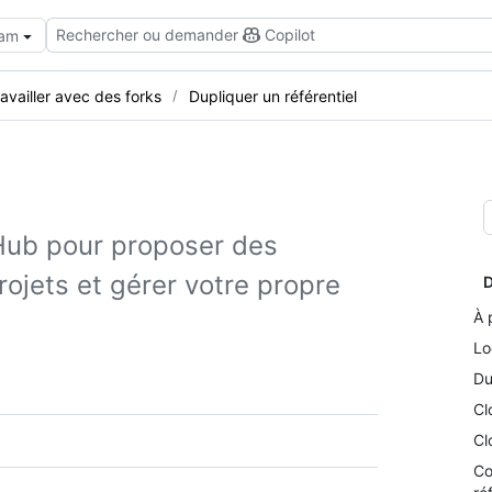
Rechercher ou demander
Copilot
eam
availler avec des forks
Dupliquer un référentiel
tHub pour proposer des
rojets et gérer votre propre
D
À 
Lo
Du
Cl
Cl
Co