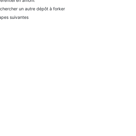
férentiel en amont
chercher un autre dépôt à forker
apes suivantes