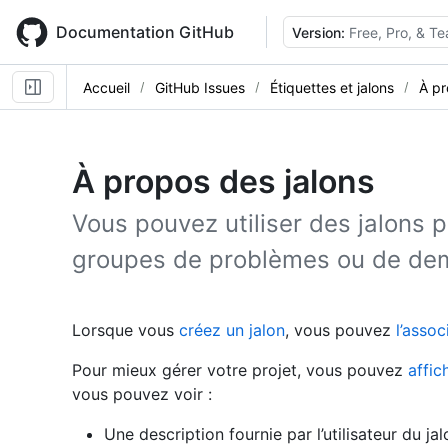
Skip
to
Documentation GitHub
Version:
Free, Pro, & T
main
content
Accueil
GitHub Issues
Étiquettes et jalons
À pr
À propos des jalons
Vous pouvez utiliser des jalons 
groupes de problèmes ou de dem
Lorsque vous
créez un jalon
, vous pouvez
l’assoc
Pour mieux gérer votre projet, vous pouvez
affic
vous pouvez voir :
Une description fournie par l’utilisateur du ja