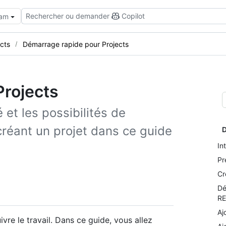
Rechercher ou demander
Copilot
eam
cts
Démarrage rapide pour Projects
Projects
é et les possibilités de
créant un projet dans ce guide
D
In
Pr
Cr
Dé
R
Aj
vre le travail. Dans ce guide, vous allez