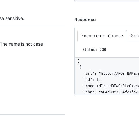
e sensitive.
Response
Exemple de réponse
Sch
 The name is not case
Status: 200
[

  {

    "url": "https://HOSTNAME/repos/octocat/example/deployments/1",

    "id": 1,

    "node_id": "MDEwOkRlcGxveW1lbnQx",

    "sha": "a84d88e7554fc1fa21bcbc4efae3c782a70d2b9d",

    "ref": "topic-branch",

    "task": "deploy",

    "payload": {},

    "original_environment": "staging",

    "environment": "production",

    "description": "Deploy request from hubot",

    "creator": {
