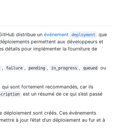
GitHub distribue un
événement
que
deployment
s déploiements permettent aux développeurs et
s détails pour implémenter la fourniture de
,
,
,
,
ou
r
failure
pending
in_progress
queued
, qui sont fortement recommandés, car ils
est un résumé de ce qui s’est passé
scription
de déploiement sont créés. Ces événements
ttre à jour l’état d’un déploiement au fur et à