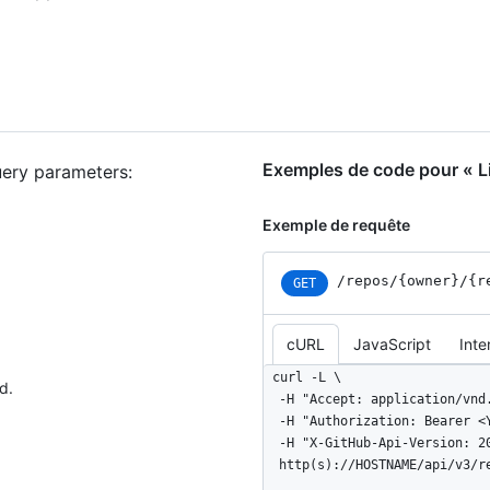
Exemples de code pour « L
query parameters:
Exemple de requête
/repos
/{owner}
/{r
GET
cURL
JavaScript
Inte
curl -L \

d.
  -H "Accept: application/vnd.github+json" \

  -H "Authorization: Bearer <YOUR-TOKEN>" \

  -H "X-GitHub-Api-Version: 2022-11-28" \

  http(s)://HOSTNAME/api/v3/