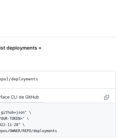
ist deployments »
epo}
/deployments
rface CLI de GitHub
repos/OWNER/REPO/deployments