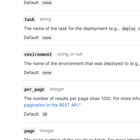
Default
:
none
string
task
The name of the task for the deployment (e.g.,
o
deploy
Default
:
none
string or null
environment
The name of the environment that was deployed to (e.g.
Default
:
none
integer
per_page
The number of results per page (max 100). For more info
pagination in the REST API
."
Default
:
30
integer
page
The page number of the results to fetch. For more inform