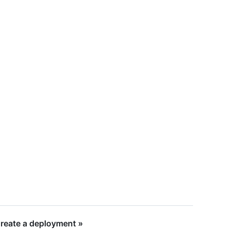
t/example/deployments/1/statuses",

reate a deployment »