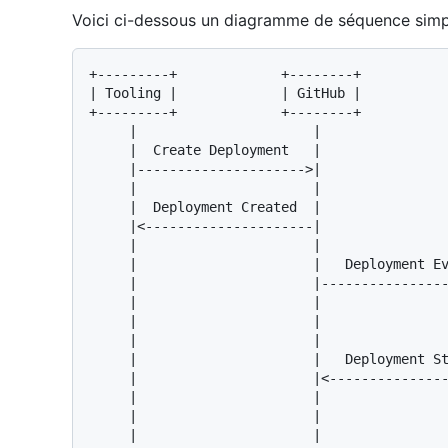
Voici ci-dessous un diagramme de séquence simpl
+---------+             +--------+           
| Tooling |             | GitHub |           
+---------+             +--------+           
     |                      |                       |                     |

     |  Create Deployment   |                       |                     |

     |--------------------->|                       |                     |

     |                      |                       |                     |

     |  Deployment Created  |                       |                     |

     |<---------------------|                       |                     |

     |                      |                       |                     |

     |                      |   Deployment Event    |                     |

     |                      |---------------------->|                     |

     |                      |                       |     SSH+Deploys     |

     |                      |                       |-------------------->|

     |                      |                       |                     |

     |                      |   Deployment Status   |                     |

     |                      |<----------------------|                     |

     |                      |                       |                     |

     |                      |                       |   Deploy Completed  |

     |                      |                       |<--------------------|
