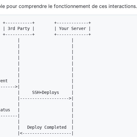
e pour comprendre le fonctionnement de ces interactions.
 +-----------+        +-------------+

 | 3rd Party |        | Your Server |

 +-----------+        +-------------+
