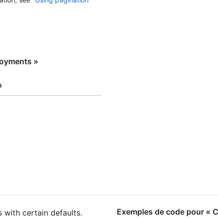
"https://HOSTNAME/repos/octoca
    "repository_url": "https://HOSTNAME/repos/octocat/example",

    "transient_environment": false,

    "production_environment": true

  }

]
loyments »
n
Exemples de code pour « C
with certain defaults.