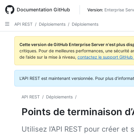
Skip
to
Documentation GitHub
Version: 
Enterprise Ser
main
content
API REST
/
Déploiements
/
Déploiements
Nom, Type,
Nom, Type,
Nom, Type,
Nom, Type,
Nom, Type,
Nom, Type,
Nom, Type,
Nom, Type,
Nom, Type,
Nom, Type,
Description
Description
Description
Description
Description
Description
Description
Description
Description
Description
Cette version de GitHub Enterprise Server n'est plus dis
critiques. Pour de meilleures performances, une sécurité a
de l’aide sur la mise à niveau,
contactez le support GitHub 
L’API REST est maintenant versionnée.
Pour plus d’informa
API REST
/
Déploiements
/
Points de terminaison d
Utilisez l’API REST pour créer e