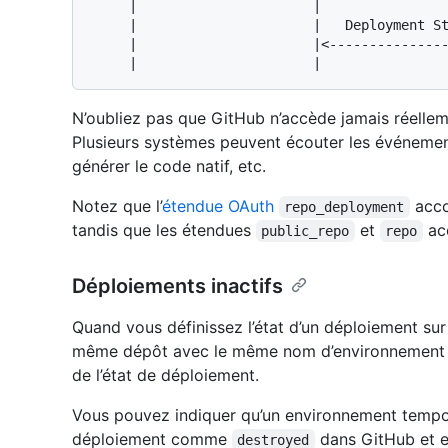
     |                      |                       |                     |

     |                      |   Deployment Status   |                     |

     |                      |<----------------------|                     |

N’oubliez pas que GitHub n’accède jamais réelleme
Plusieurs systèmes peuvent écouter les événement
générer le code natif, etc.
Notez que l’
étendue OAuth
acco
repo_deployment
tandis que les étendues
et
acc
public_repo
repo
Déploiements inactifs
Quand vous définissez l’état d’un déploiement su
même dépôt avec le même nom d’environnement
de l’état de déploiement.
Vous pouvez indiquer qu’un environnement tempora
déploiement comme
dans GitHub et e
destroyed