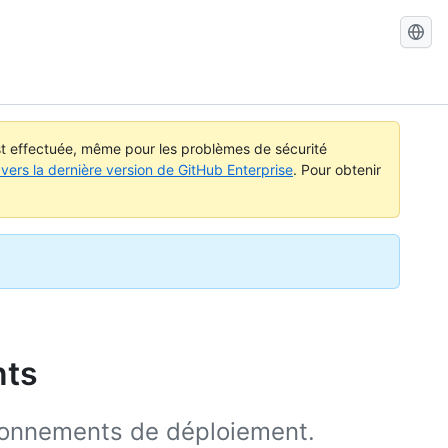
Recherch
dans
GitHub
Docs
est effectuée, même pour les problèmes de sécurité
vers la dernière version de GitHub Enterprise
. Pour obtenir
nts
ironnements de déploiement.