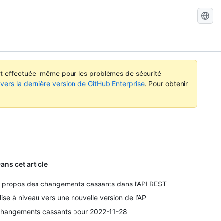
Recherch
dans
GitHub
Docs
est effectuée, même pour les problèmes de sécurité
vers la dernière version de GitHub Enterprise
. Pour obtenir
ans cet article
 propos des changements cassants dans l’API REST
ise à niveau vers une nouvelle version de l’API
hangements cassants pour 2022-11-28