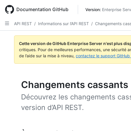
Skip
to
Documentation GitHub
Version: 
Enterprise Ser
main
content
API REST
/
Informations sur l’API REST
/
Changements cass
Cette version de GitHub Enterprise Server n'est plus dis
critiques. Pour de meilleures performances, une sécurité a
de l’aide sur la mise à niveau,
contactez le support GitHub 
Changements cassants
Découvrez les changements cass
version d’API REST.