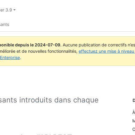
ver 3.9
ants
ponible depuis le
2024-07-09
.
Aucune publication de correctifs n’
méliorée et de nouvelles fonctionnalités,
effectuez une mise à niveau 
Enterprise
.
ants introduits dans chaque
D
À
M
C