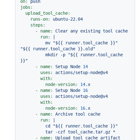
on:
push
jobs:
upload_tool_cache:
runs-on:
ubuntu-22.04
steps:
-
name:
Clear
any
existing
tool
cache
run:
|

          mv "${{ runner.tool_cache }}" 
"${{ runner.tool_cache }}.old"

          mkdir -p "${{ runner.tool_cache 
-
name:
Setup
Node
14
uses:
actions/setup-node@v4
with:
node-version:
14.
x
-
name:
Setup
Node
16
uses:
actions/setup-node@v4
with:
node-version:
16.
x
-
name:
Archive
tool
cache
run:
|

          cd "${{ runner.tool_cache }}"

-
name:
Upload
tool
cache
artifact