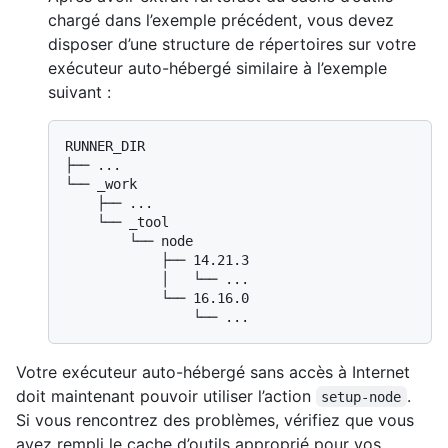
chargé dans l’exemple précédent, vous devez
disposer d’une structure de répertoires sur votre
exécuteur auto-hébergé similaire à l’exemple
suivant :
RUNNER_DIR

├── ...

└── _work

    ├── ...

    └── _tool

        └── node

            ├── 14.21.3

            │   └── ...

            └── 16.16.0

Votre exécuteur auto-hébergé sans accès à Internet
doit maintenant pouvoir utiliser l’action
.
setup-node
Si vous rencontrez des problèmes, vérifiez que vous
avez rempli le cache d’outils approprié pour vos