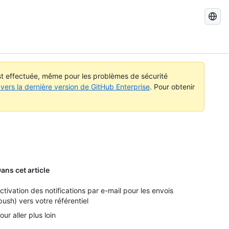
Recherch
dans
GitHub
Docs
est effectuée, même pour les problèmes de sécurité
vers la dernière version de GitHub Enterprise
. Pour obtenir
ans cet article
ctivation des notifications par e-mail pour les envois
push) vers votre référentiel
our aller plus loin