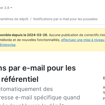
ver 3.8
aramètres de dépôt
/
Notifications par e-mail pour les poussées
ponible depuis le
2024-03-26
.
Aucune publication de correctifs n’
méliorée et de nouvelles fonctionnalités,
effectuez une mise à niveau 
Enterprise
.
ns par e-mail pour les
référentiel
D
A
automatiquement des
(
dresse e-mail spécifique quand
P