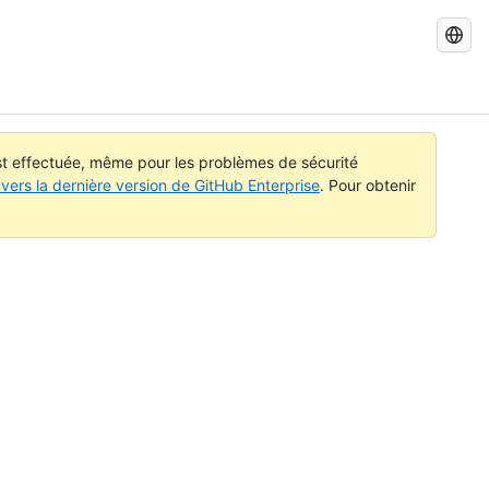
Recherch
dans
GitHub
Docs
est effectuée, même pour les problèmes de sécurité
vers la dernière version de GitHub Enterprise
. Pour obtenir