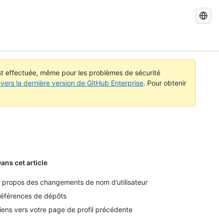
Recherch
dans
GitHub
Docs
est effectuée, même pour les problèmes de sécurité
vers la dernière version de GitHub Enterprise
. Pour obtenir
ans cet article
 propos des changements de nom d’utilisateur
éférences de dépôts
iens vers votre page de profil précédente