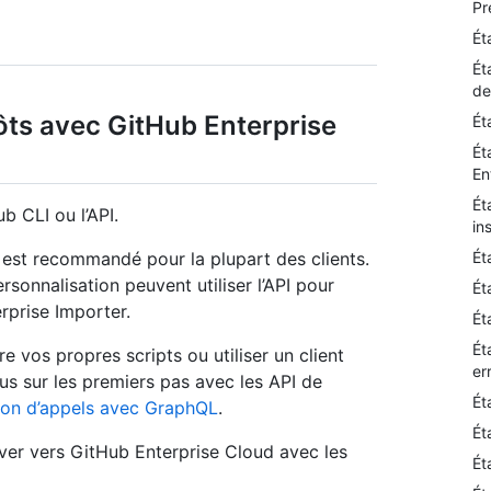
Pr
Ét
Ét
de
ôts avec GitHub Enterprise
Ét
Ét
En
Ét
 CLI ou l’API.
in
Ét
 est recommandé pour la plupart des clients.
sonnalisation peuvent utiliser l’API pour
Ét
rprise Importer.
Ét
Ét
ire vos propres scripts ou utiliser un client
er
us sur les premiers pas avec les API de
Ét
ion d’appels avec GraphQL
.
Ét
ver vers GitHub Enterprise Cloud avec les
Ét