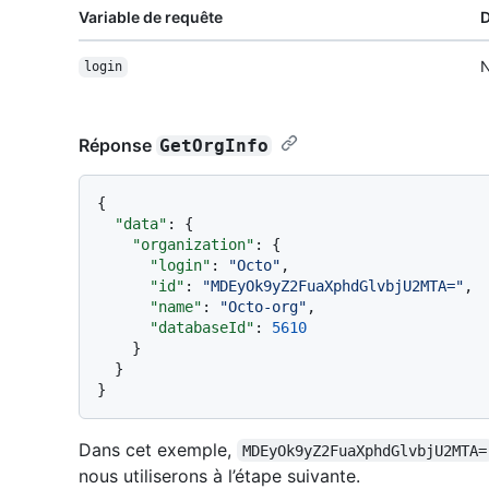
Variable de requête
D
N
login
Réponse
GetOrgInfo
{
"data"
:
{
"organization"
:
{
"login"
:
"Octo"
,
"id"
:
"MDEyOk9yZ2FuaXphdGlvbjU2MTA="
,
"name"
:
"Octo-org"
,
"databaseId"
:
5610
}
}
}
Dans cet exemple,
MDEyOk9yZ2FuaXphdGlvbjU2MTA=
nous utiliserons à l’étape suivante.