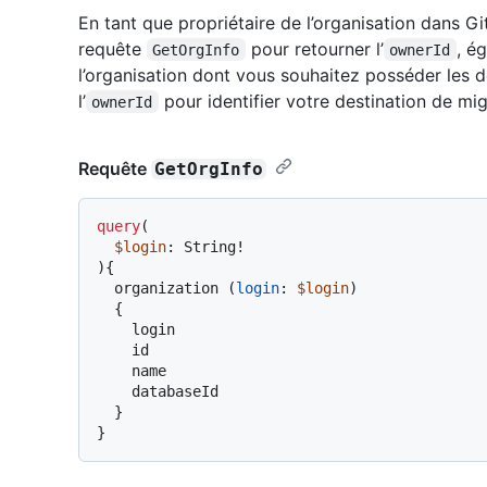
En tant que propriétaire de l’organisation dans Gi
requête
pour retourner l’
, é
GetOrgInfo
ownerId
l’organisation dont vous souhaitez posséder les 
l’
pour identifier votre destination de mig
ownerId
Requête
GetOrgInfo
query
(
$login
: String
!
)
{
  organization 
(
login
:
$login
)

{
    login

    id

    name

    databaseId

}
}