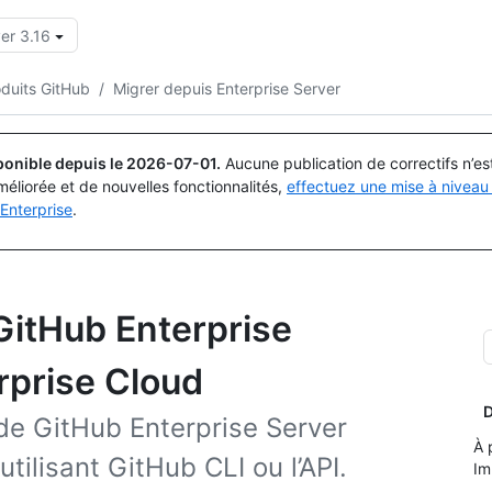
er 3.16
Rechercher ou demander
Copilot
oduits GitHub
/
Migrer depuis Enterprise Server
ponible depuis le
2026-07-01
.
Aucune publication de correctifs n’e
méliorée et de nouvelles fonctionnalités,
effectuez une mise à niveau 
Enterprise
.
GitHub Enterprise
rprise Cloud
D
de GitHub Enterprise Server
À 
tilisant GitHub CLI ou l’API.
Im