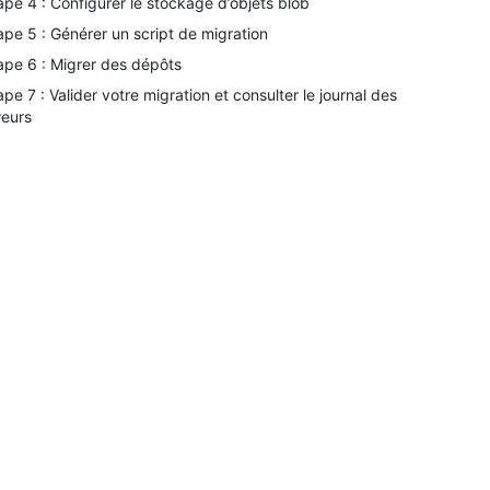
ape 4 : Configurer le stockage d’objets blob
ape 5 : Générer un script de migration
ape 6 : Migrer des dépôts
ape 7 : Valider votre migration et consulter le journal des
reurs