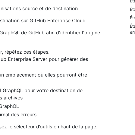
Ét
nisations source et de destination
Ét
Ét
stination sur GitHub Enterprise Cloud
Ét
er
GraphQL de GitHub afin d'identifier l'origine
, répétez ces étapes.
tHub Enterprise Server pour générer des
un emplacement où elles pourront être
PI GraphQL pour votre destination de
s archives
I GraphQL
urnal des erreurs
lisez le sélecteur d’outils en haut de la page.