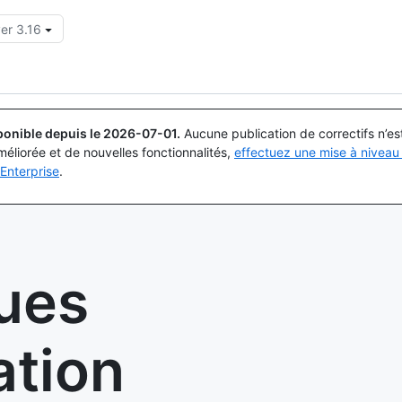
er 3.16
Rechercher ou demander
Copilot
ponible depuis le
2026-07-01
.
Aucune publication de correctifs n’e
méliorée et de nouvelles fonctionnalités,
effectuez une mise à niveau 
Enterprise
.
ues
tion