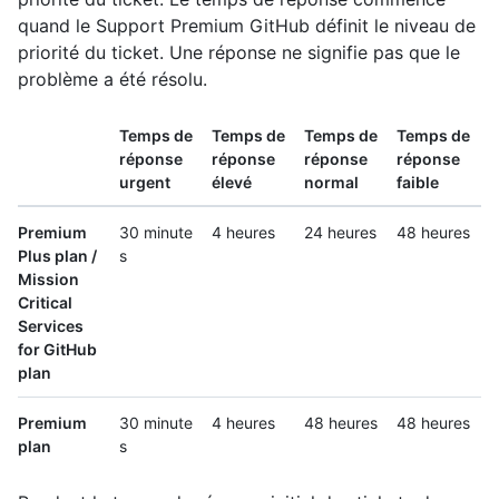
quand le Support Premium GitHub définit le niveau de
priorité du ticket. Une réponse ne signifie pas que le
problème a été résolu.
Temps de
Temps de
Temps de
Temps de
réponse
réponse
réponse
réponse
urgent
élevé
normal
faible
Premium
30 minute
4 heures
24 heures
48 heures
Plus plan /
s
Mission
Critical
Services
for GitHub
plan
Premium
30 minute
4 heures
48 heures
48 heures
plan
s