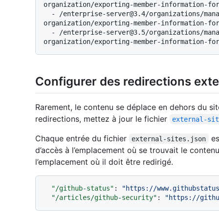
organization/exporting-member-information-for
  - /enterprise-server@3.4/organizations/managing-membership-in-your-
organization/exporting-member-information-for
  - /enterprise-server@3.5/organizations/managing-membership-in-your-
Configurer des redirections ext
Rarement, le contenu se déplace en dehors du si
redirections, mettez à jour le fichier
external-si
Chaque entrée du fichier
es
external-sites.json
d’accès à l’emplacement où se trouvait le contenu 
l’emplacement où il doit être redirigé.
"/github-status"
:
"https://www.githubstatu
"/articles/github-security"
:
"https://gith