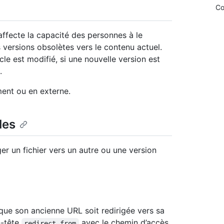
Co
affecte la capacité des personnes à le
s versions obsolètes vers le contenu actuel.
icle est modifié, si une nouvelle version est
.
ment ou en externe.
les
r un fichier vers un autre ou une version
 que son ancienne URL soit redirigée vers sa
n-tête
avec le chemin d’accès
redirect_from