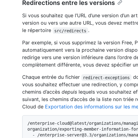
Redirections entre les versions
Si vous souhaitez que l’URL d’une version d’un arti
version ou vers une autre URL, vous devez mettre 
le répertoire
.
src/redirects
Par exemple, si vous supprimez la version Free, 
automatiquement vers la prochaine version disponi
redirige vers une version inférieure dans l’ordre
complètement différente, vous devez spécifier un
Chaque entrée du fichier
do
redirect-exceptions
vous souhaitez effectuer une redirection, y compris
chemins d’accès
depuis
lequels vous souhaitez ef
suivant, les chemins d’accès de la liste non triée 
Cloud de
Exportation des informations sur les m
/enterprise-cloud@latest/organizations/manag
organization/exporting-member-information-for
  - /enterprise-server@3.3/organizations/managing-membership-in-your-