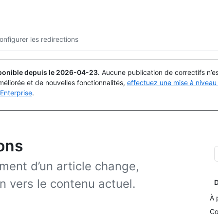
Rechercher ou demander
Copilot
onfigurer les redirections
ponible depuis le
2026-04-23
.
Aucune publication de correctifs n’
méliorée et de nouvelles fonctionnalités,
effectuez une mise à niveau 
Enterprise
.
ions
cement d’un article change,
n vers le contenu actuel.
D
À 
Co