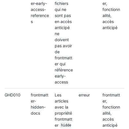
er-early-
fichiers
er,
access-
qui ne
fonctionn
reference
sont pas
alité,
s
en accès
accès
anticipé
anticipé
ne
doivent
pas avoir
de
frontmatt
er qui
référence
early-
access
GHD010
frontmatt
Les
erreur
frontmatt
er-
articles
er,
hidden-
avec la
fonctionn
docs
propriété
alité,
frontmatt
accès
er
anticipé
hidde