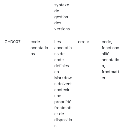
syntaxe
de
gestion
des
versions
GHD007
code-
Les
erreur
code,
annotatio
annotatio
fonctionn
ns
ns de
alité,
code
annotatio
définies
n,
en
frontmatt
Markdow
er
n doivent
contenir
une
propriété
frontmatt
er de
dispositio
n