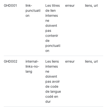
GHD001
link-
Les titres
erreur
liens, url
punctuati
de lien
on
internes
ne
doivent
pas
contenir
de
ponctuati
on
GHD002
internal-
Les liens
erreur
liens, url
links-no-
internes
lang
ne
doivent
pas avoir
de code
de langue
codé en
dur