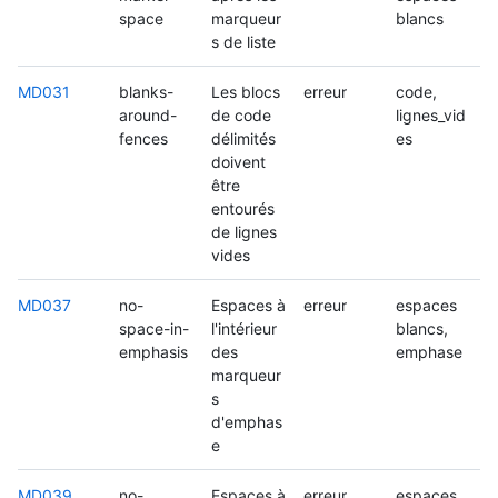
space
marqueur
blancs
s de liste
MD031
blanks-
Les blocs
erreur
code,
around-
de code
lignes_vid
fences
délimités
es
doivent
être
entourés
de lignes
vides
MD037
no-
Espaces à
erreur
espaces
space-in-
l'intérieur
blancs,
emphasis
des
emphase
marqueur
s
d'emphas
e
MD039
no-
Espaces à
erreur
espaces