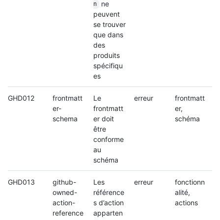
ne
n
peuvent
se trouver
que dans
des
produits
spécifiqu
es
GHD012
frontmatt
Le
erreur
frontmatt
er-
frontmatt
er,
schema
er doit
schéma
être
conforme
au
schéma
GHD013
github-
Les
erreur
fonctionn
owned-
référence
alité,
action-
s d’action
actions
reference
apparten