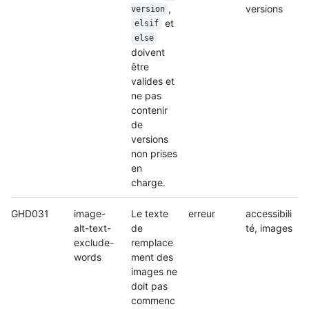
,
versions
version
et
elsif
else
doivent
être
valides et
ne pas
contenir
de
versions
non prises
en
charge.
GHD031
image-
Le texte
erreur
accessibili
alt-text-
de
té, images
exclude-
remplace
words
ment des
images ne
doit pas
commenc