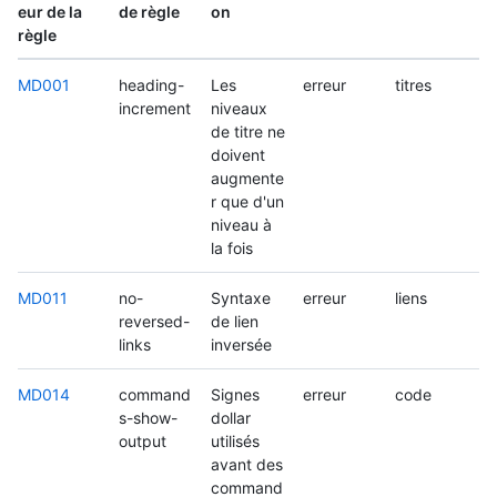
eur de la
de règle
on
règle
MD001
heading-
Les
erreur
titres
increment
niveaux
de titre ne
doivent
augmente
r que d'un
niveau à
la fois
MD011
no-
Syntaxe
erreur
liens
reversed-
de lien
links
inversée
MD014
command
Signes
erreur
code
s-show-
dollar
output
utilisés
avant des
command