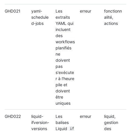
GHD021
yaml-
Les
erreur
fonctionn
schedule
extraits
alité,
d-jobs
YAML qui
actions
incluent
des
workflows
planifiés
ne
doivent
pas
s'exécute
r à l'heure
pile et
doivent
être
uniques
GHD022
liquid-
Les
erreur
liquid,
ifversion-
balises
gestion
versions
Liquid
des
if