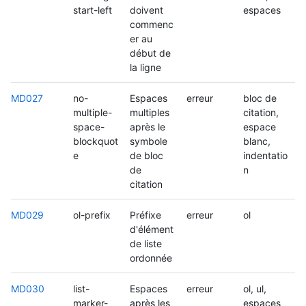
start-left
doivent
espaces
commenc
er au
début de
la ligne
MD027
no-
Espaces
erreur
bloc de
multiple-
multiples
citation,
space-
après le
espace
blockquot
symbole
blanc,
e
de bloc
indentatio
de
n
citation
MD029
ol-prefix
Préfixe
erreur
ol
d'élément
de liste
ordonnée
MD030
list-
Espaces
erreur
ol, ul,
marker-
après les
espaces