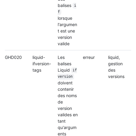
balises
i
f
lorsque
l'argumen
t est une
version
valide
GHD020
liquid-
Les
erreur
liquid,
ifversion-
balises
gestion
tags
Liquid
des
if
versions
version
doivent
contenir
des noms
de
version
valides en
tant
qu'argum
ents