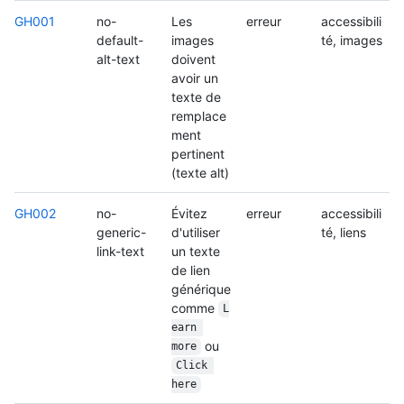
GH001
no-
Les
erreur
accessibili
default-
images
té, images
alt-text
doivent
avoir un
texte de
remplace
ment
pertinent
(texte alt)
GH002
no-
Évitez
erreur
accessibili
generic-
d'utiliser
té, liens
link-text
un texte
de lien
générique
comme
L
earn 
ou
more
Click 
here