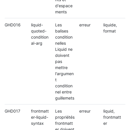
d'espace
ments
GHD016
liquid-
Les
erreur
liquide,
quoted-
balises
format
condition
condition
al-arg
nelles
Liquid ne
doivent
pas
mettre
l'argumen
t
condition
nel entre
guillemets
GHD017
frontmatt
Les
erreur
liquid,
er-liquid-
propriétés
frontmatt
syntax
frontmatt
er
er doivent