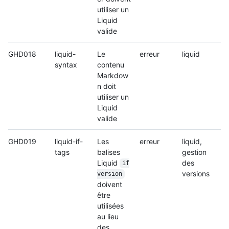
utiliser un
Liquid
valide
GHD018
liquid-
Le
erreur
liquid
syntax
contenu
Markdow
n doit
utiliser un
Liquid
valide
GHD019
liquid-if-
Les
erreur
liquid,
tags
balises
gestion
Liquid
des
if
versions
version
doivent
être
utilisées
au lieu
des