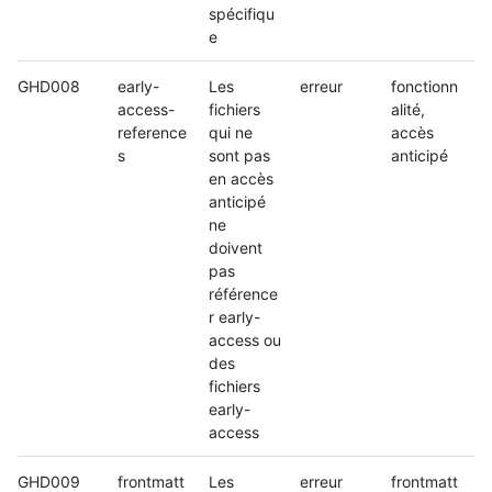
spécifiqu
e
GHD008
early-
Les
erreur
fonctionn
access-
fichiers
alité,
reference
qui ne
accès
s
sont pas
anticipé
en accès
anticipé
ne
doivent
pas
référence
r early-
access ou
des
fichiers
early-
access
GHD009
frontmatt
Les
erreur
frontmatt