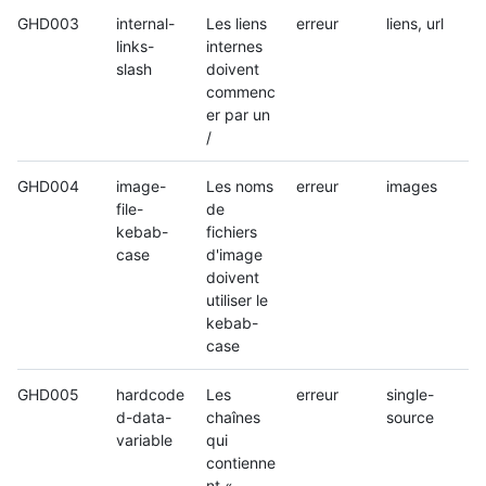
GHD003
internal-
Les liens
erreur
liens, url
links-
internes
slash
doivent
commenc
er par un
/
GHD004
image-
Les noms
erreur
images
file-
de
kebab-
fichiers
case
d'image
doivent
utiliser le
kebab-
case
GHD005
hardcode
Les
erreur
single-
d-data-
chaînes
source
variable
qui
contienne
nt «