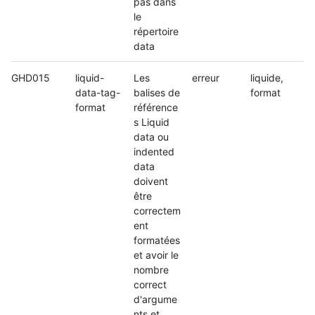
pas dans
le
répertoire
data
GHD015
liquid-
Les
erreur
liquide,
data-tag-
balises de
format
format
référence
s Liquid
data ou
indented
data
doivent
être
correctem
ent
formatées
et avoir le
nombre
correct
d'argume
nts et