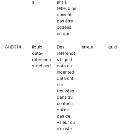
s
ant à
GitHub ne
doivent
pas être
codées
en dur
GHD014
liquid-
Des
erreur
liquid
data-
référence
reference
s Liquid
s-defined
data ou
indented
data ont
été
trouvées
dans du
contenu
qui n'a
pas de
valeur ou
n'existe