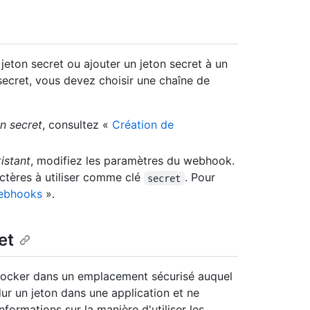
ton secret ou ajouter un jeton secret à un
secret, vous devez choisir une chaîne de
n secret
, consultez «
Création de
istant
, modifiez les paramètres du webhook.
actères à utiliser comme clé
. Pour
secret
webhooks
».
et
stocker dans un emplacement sécurisé auquel
ur un jeton dans une application et ne
nformations sur la manière d'utiliser les