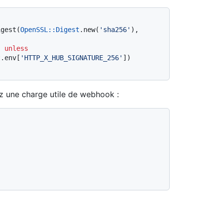
igest(
OpenSSL::Digest
.new(
'sha256'
), 
"
unless
t.env[
'HTTP_X_HUB_SIGNATURE_256'
z une charge utile de webhook :