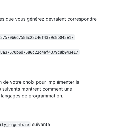
ures que vous générez devraient correspondre
a37570b6d7586c22c46f4379c8b043e17
b8a37570b6d7586c22c46f4379c8b043e17
n de votre choix pour implémenter la
s suivants montrent comment une
s langages de programmation.
suivante :
ify_signature