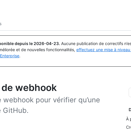
Rechercher ou demander
Copilot
s
ponible depuis le
2026-04-23
.
Aucune publication de correctifs n’
méliorée et de nouvelles fonctionnalités,
effectuez une mise à niveau 
Enterprise
.
ns de webhook
e webhook pour vérifier qu’une
e GitHub.
D
À 
Cr