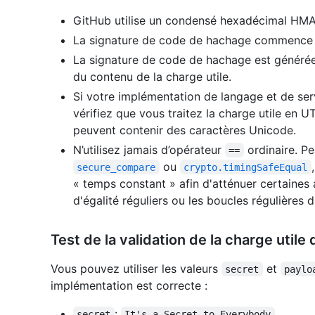
GitHub utilise un condensé hexadécimal HMA
La signature de code de hachage commence 
La signature de code de hachage est générée 
du contenu de la charge utile.
Si votre implémentation de langage et de ser
vérifiez que vous traitez la charge utile en 
peuvent contenir des caractères Unicode.
N’utilisez jamais d’opérateur
ordinaire. P
==
ou
secure_compare
crypto.timingSafeEqual
« temps constant » afin d'atténuer certaines
d'égalité réguliers ou les boucles régulières 
Test de la validation de la charge util
Vous pouvez utiliser les valeurs
et
secret
paylo
implémentation est correcte :
:
secret
It's a Secret to Everybody