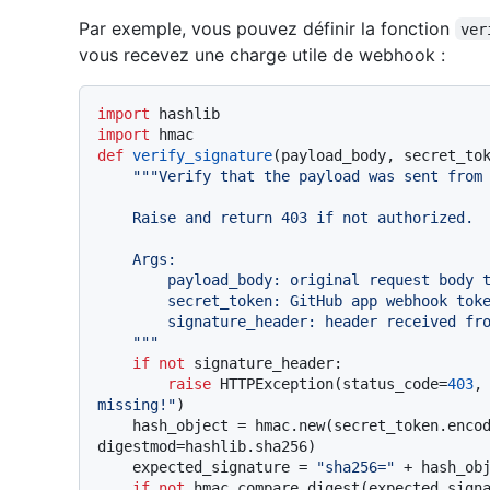
Par exemple, vous pouvez définir la fonction
ver
vous recevez une charge utile de webhook :
import
import
def
verify_signature
(
payload_body, secret_to
"""Verify that the payload was sent from 
    Raise and return 403 if not authorized.

    Args:

        payload_body: original request body to verify (request.body())

        secret_token: GitHub app webhook token (WEBHOOK_SECRET)

        signature_header: header received from GitHub (x-hub-signature-256)

    """
if
not
 signature_header:

raise
 HTTPException(status_code=
403
,
missing!"
)

    hash_object = hmac.new(secret_token.enco
digestmod=hashlib.sha256)

    expected_signature = 
"sha256="
 + hash_obj
if
not
 hmac.compare_digest(expected_signa