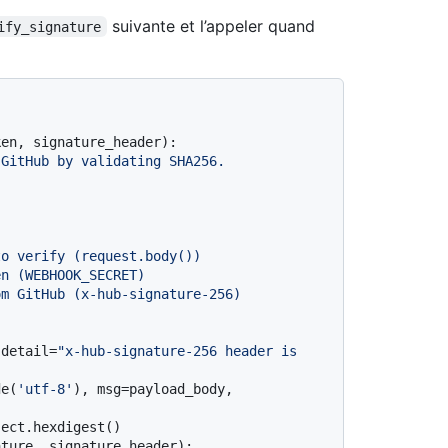
suivante et l’appeler quand
ify_signature
ken, signature_header
):

GitHub by validating SHA256.

 detail=
"x-hub-signature-256 header is 
de(
'utf-8'
), msg=payload_body, 
ect.hexdigest()

ture, signature_header):
