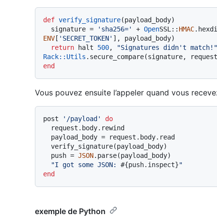
def
verify_signature
(
payload_body
)

  signature = 
'sha256='
 + 
Open
SSL::
HMAC
.hexd
ENV
[
'SECRET_TOKEN'
], payload_body)

return
 halt 
500
, 
"Signatures didn't match!
Rack
:
:Utils
.secure_compare(signature, reques
end
Vous pouvez ensuite l’appeler quand vous receve
post 
'/payload'
do
  request.body.rewind

  payload_body = request.body.read

  verify_signature(payload_body)

  push = 
JSON
.parse(payload_body)

"I got some JSON: 
#{push.inspect}
"
end
exemple de Python