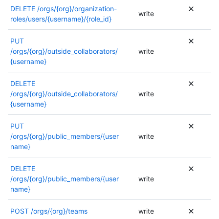
e
l
u
DELETE
/orgs/{org}/organization-
t
write
.
i
t
roles/users/{username}/{role_id}
r
P
s
i
e
o
é
l
u
PUT
u
e
i
t
/orgs/{org}/outside_collaborators/
write
r
.
s
i
{username}
p
P
é
l
l
o
e
i
DELETE
u
u
.
s
/orgs/{org}/outside_collaborators/
write
s
r
P
é
{username}
d
p
o
e
’
l
u
.
PUT
i
u
r
P
/orgs/{org}/public_members/{user
write
n
s
p
o
name}
f
d
l
u
o
’
u
r
DELETE
r
i
s
p
/orgs/{org}/public_members/{user
write
m
n
d
l
name}
a
f
’
u
t
o
i
s
i
POST
/orgs/{org}/teams
write
r
n
d