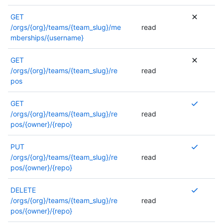
GET
/orgs/{org}/teams/{team_slug}/me
read
mberships/{username}
GET
/orgs/{org}/teams/{team_slug}/re
read
pos
P
GET
l
/orgs/{org}/teams/{team_slug}/re
read
u
pos/{owner}/{repo}
s
i
P
PUT
e
l
/orgs/{org}/teams/{team_slug}/re
read
u
u
pos/{owner}/{repo}
r
s
s
i
P
DELETE
a
e
l
/orgs/{org}/teams/{team_slug}/re
read
u
u
u
pos/{owner}/{repo}
t
r
s