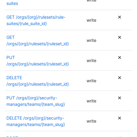
suites
s
i
o
o
n
GET
/orgs/{org}/rulesets/rule-
n
write
t
suites/{rule_suite_id}
s
r
s
e
o
GET
write
q
n
/orgs/{org}/rulesets/{ruleset_id}
u
t
i
r
PUT
write
s
e
/orgs/{org}/rulesets/{ruleset_id}
e
q
s
u
DELETE
write
,
i
/orgs/{org}/rulesets/{ruleset_id}
o
s
u
e
PUT
/orgs/{org}/security-
u
write
s
managers/teams/{team_slug}
n
,
e
o
DELETE
/orgs/{org}/security-
a
u
write
managers/teams/{team_slug}
u
u
t
n