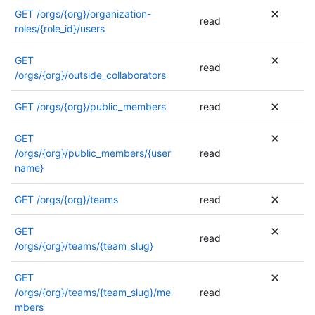
i
t
t
o
GET
/orgs/{org}/organization-
n
e
read
d
i
roles/{role_id}/users
a
r
e
n
i
m
t
t
GET
s
i
e
read
d
/orgs/{org}/outside_collaborators
o
n
r
e
n
a
m
t
.
GET
/orgs/{org}/public_members
read
i
i
e
s
n
r
o
GET
a
m
n
/orgs/{org}/public_members/{user
read
i
i
.
name}
s
n
o
a
n
GET
/orgs/{org}/teams
read
i
.
s
o
GET
read
n
/orgs/{org}/teams/{team_slug}
.
GET
/orgs/{org}/teams/{team_slug}/me
read
mbers