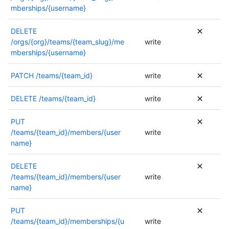
t
i
t
mberships/{username}
,
i
s
o
c
o
a
r
o
DELETE
n
t
i
n
/orgs/{org}/teams/{team_slug}/me
write
s
i
s
s
mberships/{username}
,
o
a
u
c
n
t
l
o
PATCH
/teams/{team_id}
write
s
i
t
n
,
o
e
s
c
DELETE
/teams/{team_id}
write
n
z
u
o
s
l
l
n
,
PUT
a
t
s
c
/teams/{team_id}/members/{user
write
d
e
u
o
name}
o
z
l
n
c
l
t
s
DELETE
u
a
e
u
/teams/{team_id}/members/{user
write
m
d
z
l
name}
e
o
l
t
n
c
a
e
PUT
t
u
d
z
/teams/{team_id}/memberships/{u
write
a
m
o
l