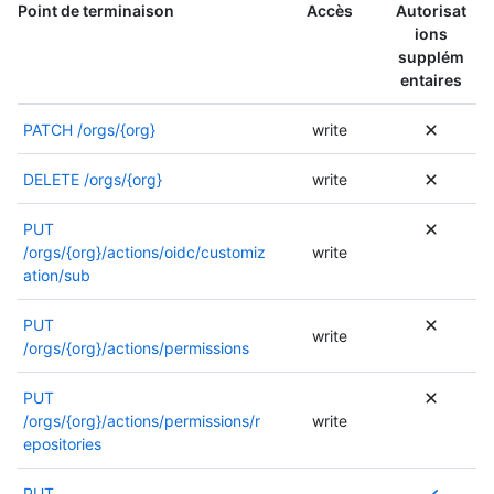
Point de terminaison
Accès
Autorisat
ions
supplém
entaires
PATCH
/orgs/{org}
write
DELETE
/orgs/{org}
write
PUT
/orgs/{org}/actions/oidc/customiz
write
ation/sub
PUT
write
/orgs/{org}/actions/permissions
PUT
/orgs/{org}/actions/permissions/r
write
epositories
P
PUT