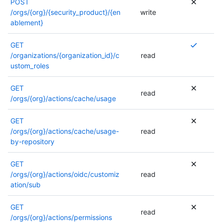
POST
r
e
/orgs/{org}/{security_product}/{en
write
e
a
ablement}
a
u
u
t
t
P
GET
r
o
l
/organizations/{organization_id}/c
read
e
r
u
ustom_roles
a
i
s
u
s
i
t
GET
read
a
e
o
/orgs/{org}/actions/cache/usage
t
u
r
i
r
i
GET
o
s
s
/orgs/{org}/actions/cache/usage-
read
n
a
a
by-repository
p
u
t
e
t
i
GET
u
o
o
/orgs/{org}/actions/oidc/customiz
read
t
r
n
ation/sub
ê
i
p
t
s
e
GET
r
a
read
u
/orgs/{org}/actions/permissions
e
t