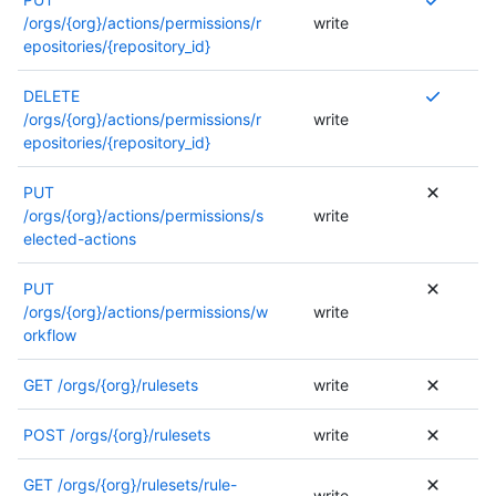
l
/orgs/{org}/actions/permissions/r
write
u
epositories/{repository_id}
s
i
P
DELETE
e
l
/orgs/{org}/actions/permissions/r
write
u
u
epositories/{repository_id}
r
s
s
i
PUT
a
e
/orgs/{org}/actions/permissions/s
write
u
u
elected-actions
t
r
o
s
PUT
r
a
/orgs/{org}/actions/permissions/w
write
i
u
orkflow
s
t
a
o
GET
/orgs/{org}/rulesets
write
t
r
i
i
POST
/orgs/{org}/rulesets
write
o
s
n
a
GET
/orgs/{org}/rulesets/rule-
s
t
write