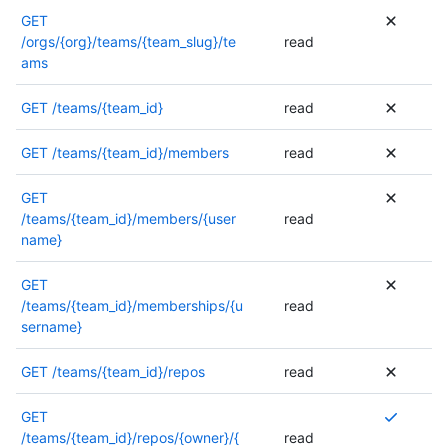
o
s
i
GET
r
a
e
/orgs/{org}/teams/{team_slug}/te
read
i
u
u
ams
s
t
r
a
o
s
GET
/teams/{team_id}
read
t
r
a
i
i
u
GET
/teams/{team_id}/members
read
o
s
t
n
a
o
GET
s
t
r
/teams/{team_id}/members/{user
read
s
i
i
name}
o
o
s
n
n
a
t
GET
s
t
r
/teams/{team_id}/memberships/{u
read
s
i
e
sername}
o
o
q
n
n
u
t
GET
/teams/{team_id}/repos
read
s
i
r
s
s
e
o
P
GET
e
q
n
l
/teams/{team_id}/repos/{owner}/{
read