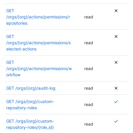
t
u
i
ê
GET
t
o
t
/orgs/{org}/actions/permissions/r
read
i
n
r
epositories
l
s
e
i
s
u
GET
s
o
t
/orgs/{org}/actions/permissions/s
read
é
n
i
elected-actions
e
t
l
.
r
i
P
e
GET
s
o
q
/orgs/{org}/actions/permissions/w
read
é
u
u
orkflow
e
r
i
.
p
s
P
GET
/orgs/{org}/audit-log
read
l
e
o
u
s
u
P
GET
/orgs/{org}/custom-
read
s
,
r
l
repository-roles
d
o
p
u
’
u
l
s
P
GET
/orgs/{org}/custom-
read
i
u
u
i
l
repository-roles/{role_id}
n
n
s
e