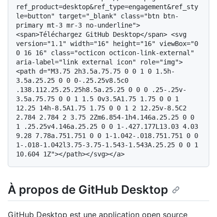
ref_product=desktop&ref_type=engagement&ref_sty
le=button" target="_blank" class="btn btn-
primary mt-3 mr-3 no-underline">              
<span>Téléchargez GitHub Desktop</span> <svg 
version="1.1" width="16" height="16" viewBox="0 
0 16 16" class="octicon octicon-link-external" 
aria-label="link external icon" role="img">
<path d="M3.75 2h3.5a.75.75 0 0 1 0 1.5h-
3.5a.25.25 0 0 0-.25.25v8.5c0 
.138.112.25.25.25h8.5a.25.25 0 0 0 .25-.25v-
3.5a.75.75 0 0 1 1.5 0v3.5A1.75 1.75 0 0 1 
12.25 14h-8.5A1.75 1.75 0 0 1 2 12.25v-8.5C2 
2.784 2.784 2 3.75 2Zm6.854-1h4.146a.25.25 0 0 
1 .25.25v4.146a.25.25 0 0 1-.427.177L13.03 4.03 
9.28 7.78a.751.751 0 0 1-1.042-.018.751.751 0 0 
1-.018-1.042l3.75-3.75-1.543-1.543A.25.25 0 0 1 
À propos de GitHub Desktop
GitHub Desktop est une application open source